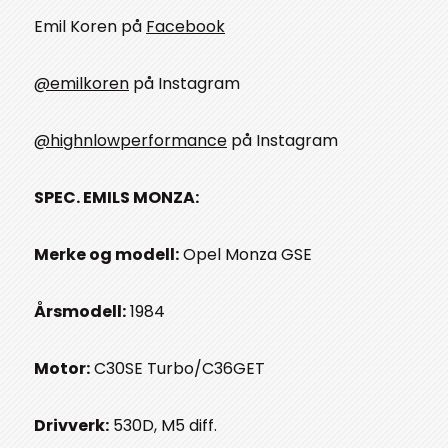
Emil Koren på
Facebook
@emilkoren
på Instagram
@highnlowperformance
på Instagram
SPEC. EMILS MONZA:
Merke og modell:
Opel Monza GSE
Årsmodell:
1984
Motor:
C30SE Turbo/C36GET
Drivverk:
530D, M5 diff.