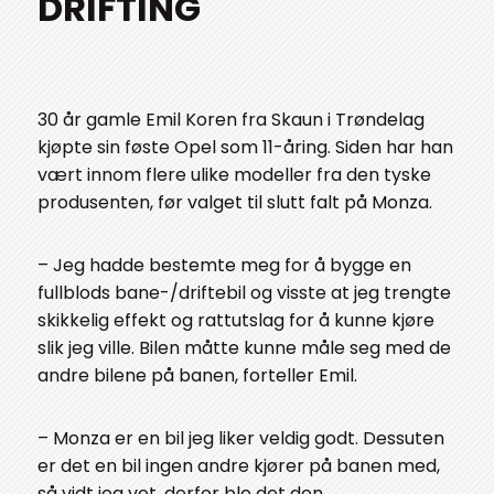
DRIFTING
30 år gamle Emil Koren fra Skaun i Trøndelag
kjøpte sin føste Opel som 11-åring. Siden har han
vært innom flere ulike modeller fra den tyske
produsenten, før valget til slutt falt på Monza.
– Jeg hadde bestemte meg for å bygge en
fullblods bane-/driftebil og visste at jeg trengte
skikkelig effekt og rattutslag for å kunne kjøre
slik jeg ville. Bilen måtte kunne måle seg med de
andre bilene på banen, forteller Emil.
– Monza er en bil jeg liker veldig godt. Dessuten
er det en bil ingen andre kjører på banen med,
så vidt jeg vet, derfor ble det den.