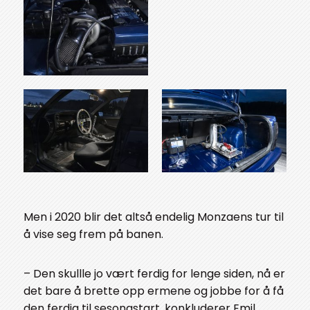
Men i 2020 blir det altså endelig Monzaens tur til
å vise seg frem på banen.
– Den skullle jo vært ferdig for lenge siden, nå er
det bare å brette opp ermene og jobbe for å få
den ferdig til sesongstart, konkluderer Emil.