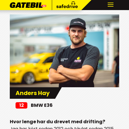
Anders Hay
12
BMW E36
Hvor lenge har du drevet med drifting?
Jag har kört sedan 2012 och tävlat sedan 2015.