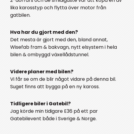
2-dörrars och de smidigaste var att köpa en av
lika karosstyp och flytta över motor från
gatbilen.
Hva har du gjort med den?
Det mesta är gjort med den, bland annat,
Wisefab fram & bakvagn, nytt elsystem i hela
bilen & ombyggd växellådstunnel.
Videre planer med bilen?
Vi får se om de blir något vidare på denna bil.
Suget finns att bygga på en ny kaross.
Tidligere biler i Gatebil?
Jag körde min tidigare E36 på ett par
Gatebilevent både i Sverige & Norge.