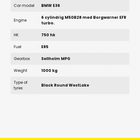
Car model
BMW E36
6 cylindrig M50B28 med Borgwarner EFR
Engine
turbo.
HK
750 hk
Fuel
E85
Gearbox
Sellholm MPG
Weight
1000 kg
Type of
Black Round WestLake
tyres