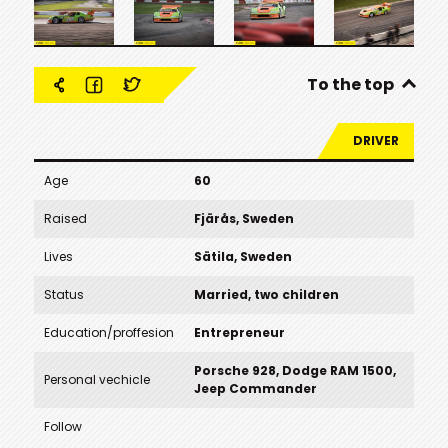
To the top
DRIVER
Age
60
Raised
Fjärås, Sweden
Lives
Sätila, Sweden
Status
Married, two children
Education/proffesion
Entrepreneur
Porsche 928, Dodge RAM 1500,
Personal vechicle
Jeep Commander
Follow