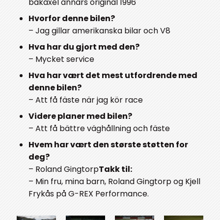
bakaxel annars original 1996
Hvorfor denne bilen?
– Jag gillar amerikanska bilar och V8
Hva har du gjort med den?
– Mycket service
Hva har vært det mest utfordrende med
denne bilen?
– Att få fäste när jag kör race
Videre planer med bilen?
– Att få bättre väghållning och fäste
Hvem har vært den største støtten for
deg?
– Roland Gingtorp
Takk til:
– Min fru, mina barn, Roland Gingtorp og Kjell
Frykås på G-REX Performance.