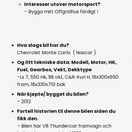
Interesser utover motorsport?
– Bygga mitt Offgridhus färdigt !
Hva slags bil har du?
Chevrolet Monte Carlo ( Nascar )
Og litt tekniske data: Modell, Motor, HK,
Fuel, Gearbox, Vekt, Dekktype
-Ls 7, 550 Hk, 98 okt, C&R 4vxl H, 18x300x650
fram, 18x330x710 bak
Når kjøpte/ bygget du bilen?
– 2012
Fortell historien til denne bilen siden du
fikk den.
– Bilen har V8 Thundercar framvagn och