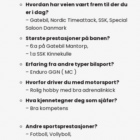
Hvordan har veien vært frem til der du
er i dag?
– Gatebil, Nordic Timeattack, SSK, Special
Saloon Danmark
Største prestasjoner på banen?
– 6:a på Gatebil Mantorp,
– 1:a SSK Kinnekulle
Erfaring fra andre typer bilsport?
– Enduro GGN ( MC )
Hvorfor driver du med motorsport?
– Rolig hobby med bra adrenalinkick
Hva kjennetegner deg som sjåfør?
–
Bra kompetens
Andre sportsprestasjoner?
– Fotboll, Vollyboll,