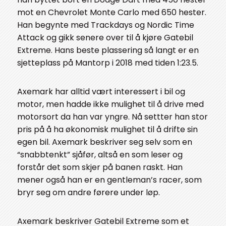
mot en Chevrolet Monte Carlo med 650 hester.
Han begynte med Trackdays og Nordic Time
Attack og gikk senere over til å kjøre Gatebil
Extreme. Hans beste plassering så langt er en
sjetteplass på Mantorp i 2018 med tiden 1:23.5.
Axemark har alltid vært interessert i bil og
motor, men hadde ikke mulighet til å drive med
motorsort da han var yngre. Nå settter han stor
pris på å ha økonomisk mulighet til å drifte sin
egen bil. Axemark beskriver seg selv som en
“snabbtenkt” sjåfør, altså en som leser og
forstår det som skjer på banen raskt. Han
mener også han er en gentleman’s racer, som
bryr seg om andre førere under løp.
Axemark beskriver Gatebil Extreme som et