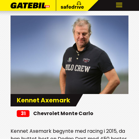
Kennet Axemark
31
Chevrolet Monte Carlo
Kennet Axemark begynte med racing i 2015, da
han byttet bort en Dodge Dart med 450 hester