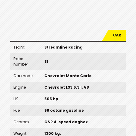
CAR
Team:
Streamline Racing
Race
31
number
Car model
Chevrolet Monte Carlo
Engine
Chevrolet LS3 6.3 l. V8
HK
505 hp.
Fuel
98 octane gasoline
Gearbox
C&R 4-speed dogbox
Weight
1300 kg.