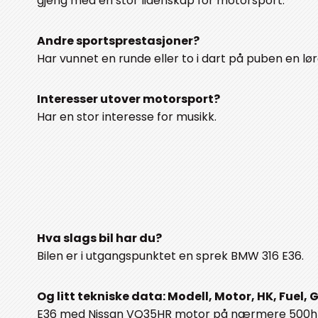
gjeng med en stor lidenskap for motorsport.
Andre sportsprestasjoner?
Har vunnet en runde eller to i dart på puben en lø
Interesser utover motorsport?
Har en stor interesse for musikk.
Hva slags bil har du?
Bilen er i utgangspunktet en sprek BMW 316 E36.
Og litt tekniske data: Modell, Motor, HK, Fuel,
E36 med Nissan VQ35HR motor på nærmere 500hk p