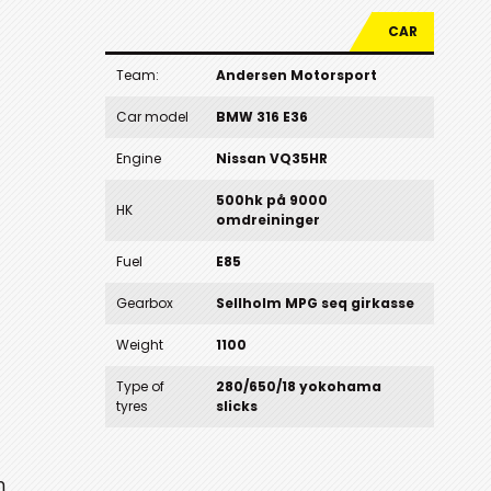
CAR
Team:
Andersen Motorsport
Car model
BMW 316 E36
Engine
Nissan VQ35HR
500hk på 9000
HK
omdreininger
Fuel
E85
Gearbox
Sellholm MPG seq girkasse
Weight
1100
Type of
280/650/18 yokohama
tyres
slicks
n