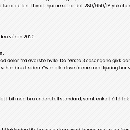
 fører i bilen. I hvert hjørne sitter det 280/650/18 yokoh
 den våren 2020.
n.
 deler fra øverste hylle. De første 3 sesongene gikk d
 vi har brukt siden. Over alle disse årene med kjøring har 
tt bil med bra understell standard, samt enkelt å få tak 
g til lakkering til støping av karosseri, bygge motor og fres