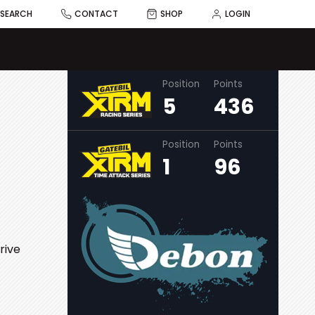
SEARCH
CONTACT
SHOP
LOGIN
Position
Points
5
436
Position
Points
1
96
rive