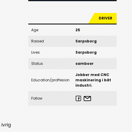
DRIVER
Age
25
Raised
Sarpsborg
Lives
Sarpsborg
Status
samboer
Jobber med CNC
Education/proffesion
maskinering i båt
industri.
Follow
ivrig