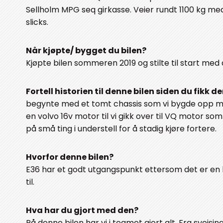
Sellholm MPG seq girkasse. Veier rundt 1100 kg med
slicks.
Når kjøpte/ bygget du bilen?
Kjøpte bilen sommeren 2019 og stilte til start med
Fortell historien til denne bilen siden du fikk de
begynte med et tomt chassis som vi bygde opp med
en volvo 16v motor til vi gikk over til VQ motor som
på små ting i understell for å stadig kjøre fortere.
Hvorfor denne bilen?
E36 har et godt utgangspunkt ettersom det er en le
til.
Hva har du gjort med den?
På denne bilen har vi i teamet gjort alt. Fra sveisin