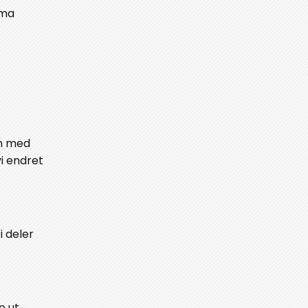
ama
en med
vi endret
i deler
e ut