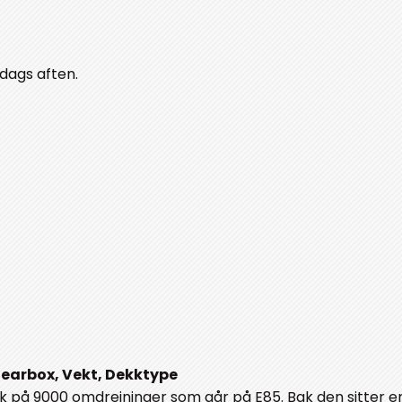
rdags aften.
 Gearbox, Vekt, Dekktype
å 9000 omdreininger som går på E85. Bak den sitter e