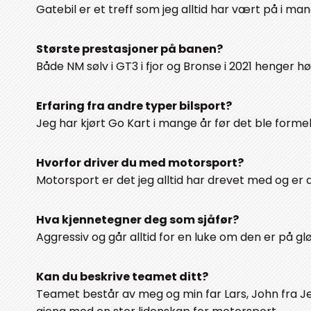
Gatebil er et treff som jeg alltid har vært på i m
Største prestasjoner på banen?
Både NM sølv i GT3 i fjor og Bronse i 2021 henger hø
Erfaring fra andre typer bilsport?
Jeg har kjørt Go Kart i mange år før det ble formel
Hvorfor driver du med motorsport?
Motorsport er det jeg alltid har drevet med og er d
Hva kjennetegner deg som sjåfør?
Aggressiv og går alltid for en luke om den er på glø
Kan du beskrive teamet ditt?
Teamet består av meg og min far Lars, John fra J