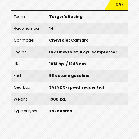
CAR
Team:
Torger's Racing
Race number
14
Car model
Chevrolet Camaro
Engine
LS7 Chevrolet, 8 cyl. compressor
HK
1018 hp. / 1243 nm.
Fuel
98 octane gasoline
Gearbox
SAENZ 5-speed sequential
Weight
1300 kg.
Type of tyres
Yokohama