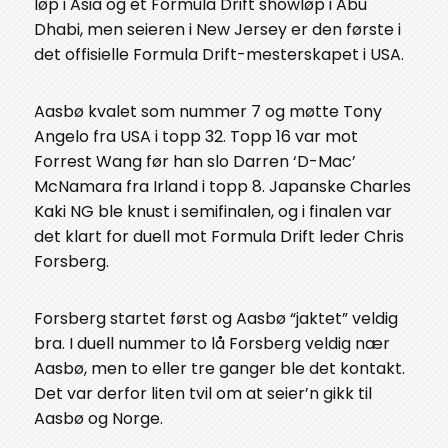
løp i Asia og et Formula Drift showløp i Abu
Dhabi, men seieren i New Jersey er den første i
det offisielle Formula Drift-mesterskapet i USA.
Aasbø kvalet som nummer 7 og møtte Tony
Angelo fra USA i topp 32. Topp 16 var mot
Forrest Wang før han slo Darren ‘D-Mac’
McNamara fra Irland i topp 8. Japanske Charles
Kaki NG ble knust i semifinalen, og i finalen var
det klart for duell mot Formula Drift leder Chris
Forsberg.
Forsberg startet først og Aasbø “jaktet” veldig
bra. I duell nummer to lå Forsberg veldig nær
Aasbø, men to eller tre ganger ble det kontakt.
Det var derfor liten tvil om at seier’n gikk til
Aasbø og Norge.