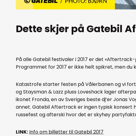
Dette skjer på Gatebil Af
På alle Gatebil festivaler i 2017 er det «Aftertrac
Programmet for 2017 er ikke helt spikret, men du k
Katastrofe starter festen på Vålerbanen og vi for
og Staysman & Lazz pluss Loveshack lager afterp
ikonet Fronda, en av Sveriges beste dj’er Jonas Vog
annet. Gatebil Aftertrack er ingen typisk konsert 
russefest og afterski hvor det er skyhøy partyfaktor
LINK:
Info om billetter til Gatebil 2017