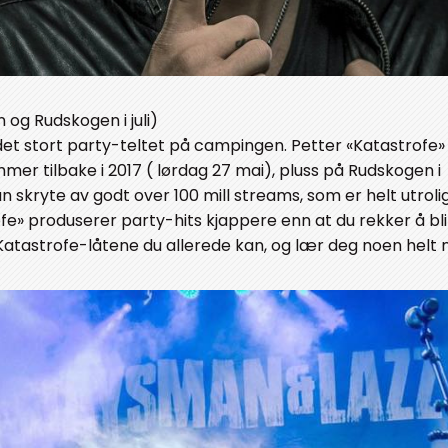
 og Rudskogen i juli)
det stort party-teltet på campingen. Petter «Katastrofe»
mmer tilbake i 2017 ( lørdag 27 mai), pluss på Rudskogen i
skryte av godt over 100 mill streams, som er helt utrolig
fe» produserer party-hits kjappere enn at du rekker å bli 
e Katastrofe-låtene du allerede kan, og lær deg noen helt 