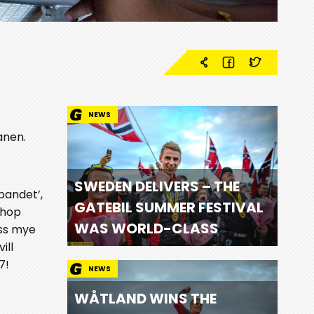
NEWS
anen.
SWEDEN DELIVERS – THE
bandet’,
GATEBIL SUMMER FESTIVAL
-hop
WAS WORLD-CLASS
uss mye
ill
7!
NEWS
WÅTLAND WINS THE