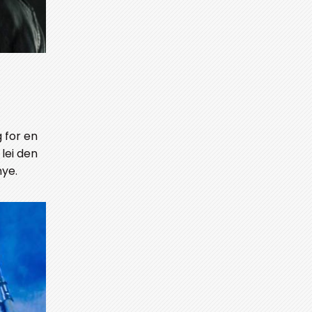
 for en
lei den
nye.