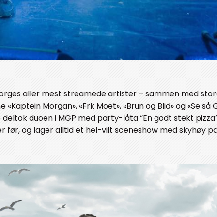
Norges aller mest streamede artister – sammen med sto
ene «Kaptein Morgan», «Frk Moet», «Brun og Blid» og «Se så 
015 deltok duoen i MGP med party-låta “En godt stekt pizza”
 før, og lager alltid et hel-vilt sceneshow med skyhøy p