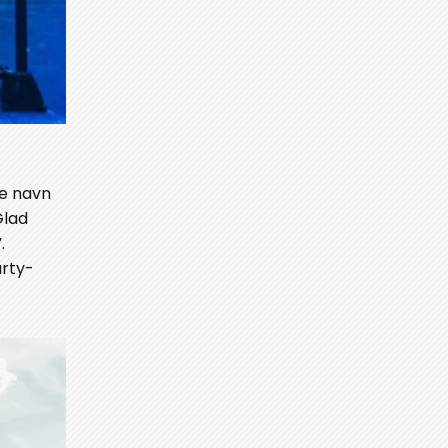
re navn
Glad
.
arty-