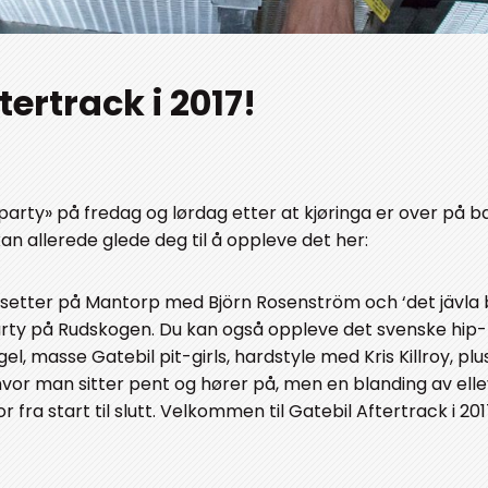
tertrack i 2017!
k-party» på fredag og lørdag etter at kjøringa er over på b
an allerede glede deg til å oppleve det her:
tsetter på Mantorp med Björn Rosenström och ‘det jävla 
arty på Rudskogen. Du kan også oppleve det svenske hip
el, masse Gatebil pit-girls, hardstyle med Kris Killroy, pl
hvor man sitter pent og hører på, men en blanding av ellev
 fra start til slutt. Velkommen til Gatebil Aftertrack i 201