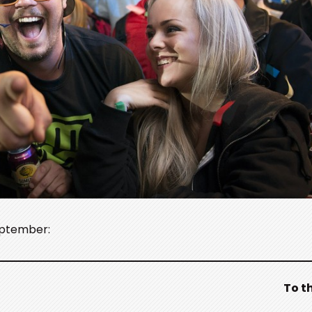
eptember:
To t