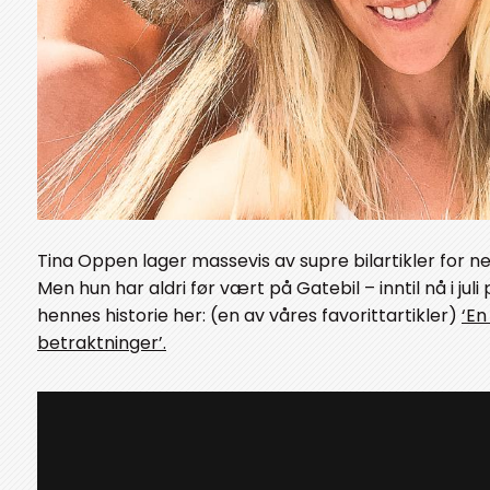
Tina Oppen lager massevis av supre bilartikler for n
Men hun har aldri før vært på Gatebil – inntil nå i jul
hennes historie her: (en av våres favorittartikler)
‘En
betraktninger’.