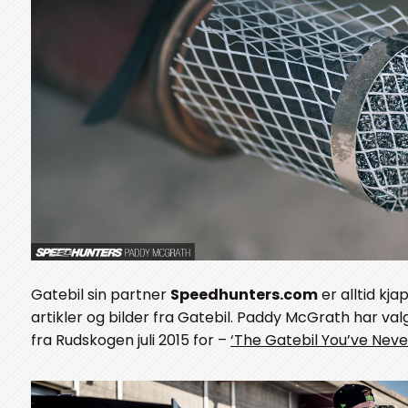
Gatebil sin partner
Speedhunters.com
er alltid kj
artikler og bilder fra Gatebil. Paddy McGrath har valgt
fra Rudskogen juli 2015 for –
‘The Gatebil You’ve Neve