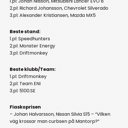
1.pl: Johan Nilsson, Mitsubishi Lancer EVO 8
2.pl: Richard Johansson, Chevrolet Silverado
3.pl: Alexander Kristiansen, Mazda MX5
Beste stand:
1.pl: Speedhunters
2.pl: Monster Energy
3.pl: Driftmonkey
Beste klubb/Team:
1.pl: Driftmonkey
2.pl: Team ENI
3.pl: 5100.SE
Fiaskoprisen
– Johan Halvarsson, Nissan Silvia S15 – “Vilken
väg krossar man curbsen på Mantorp?”