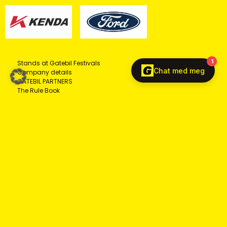
Stands at Gatebil Festivals
Company details
GATEBIL PARTNERS
The Rule Book
© COPYRIGHT 2026 - ALL RIGHTS RESERVED GATEBIL AS,
NORWAY
Privacy
Cookies
English