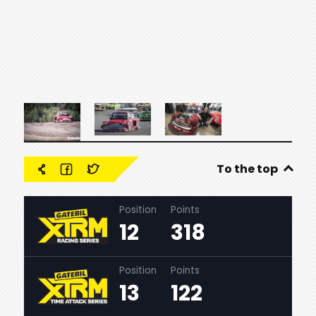
To the top
Position
Points
12
318
Position
Points
13
122