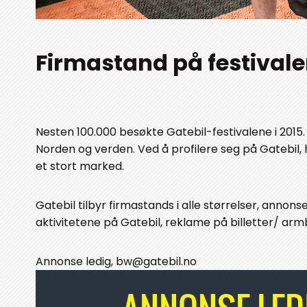
Firmastand på festivale
Nesten 100.000 besøkte Gatebil-festivalene i 2015. B
Norden og verden. Ved å profilere seg på Gatebil, h
et stort marked.
Gatebil tilbyr firmastands i alle størrelser, annons
aktivitetene på Gatebil, reklame på billetter/ arm
Annonse ledig, bw@gatebil.no