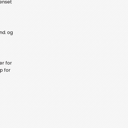
renset
nd. og
er for
p for