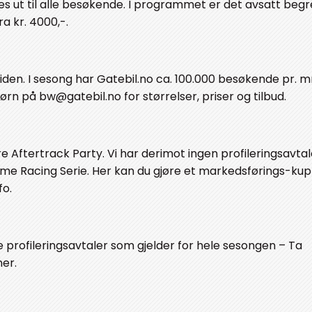
es ut til alle besøkende. I programmet er det avsatt beg
a kr. 4000,-.
iden. I sesong har Gatebil.no ca. 100.000 besøkende pr. m
ørn på bw@gatebil.no for størrelser, priser og tilbud.
e Aftertrack Party. Vi har derimot ingen profileringsavtal
reme Racing Serie. Her kan du gjøre et markedsførings-kup
fo.
e profileringsavtaler som gjelder for hele sesongen – Ta
ner.