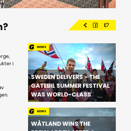
n?
NEWS
orge,
kter i
SWEDEN DELIVERS – THE
GATEBIL SUMMER FESTIVAL
av
WAS WORLD-CLASS
gen.
NEWS
WÅTLAND WINS THE