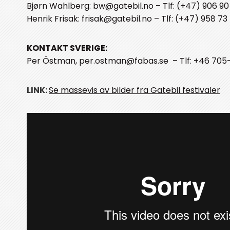
Bjørn Wahlberg: bw@gatebil.no – Tlf: (+47) 906 90
Henrik Frisak: frisak@gatebil.no – Tlf: (+47) 958 73
KONTAKT SVERIGE:
Per Östman, per.ostman@fabas.se – Tlf: +46 705-
LINK:
Se massevis av bilder fra Gatebil festivaler