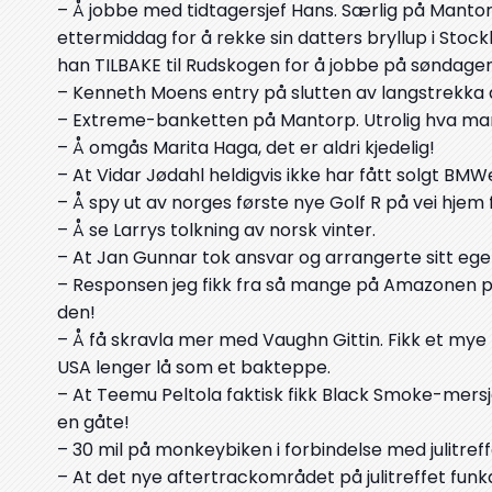
– Å jobbe med tidtagersjef Hans. Særlig på Mantorp
ettermiddag for å rekke sin datters bryllup i Stoc
han TILBAKE til Rudskogen for å jobbe på søndage
– Kenneth Moens entry på slutten av langstrekka da
– Extreme-banketten på Mantorp. Utrolig hva man k
– Å omgås Marita Haga, det er aldri kjedelig!
– At Vidar Jødahl heldigvis ikke har fått solgt BMW
– Å spy ut av norges første nye Golf R på vei hjem
– Å se Larrys tolkning av norsk vinter.
– At Jan Gunnar tok ansvar og arrangerte sitt eget
– Responsen jeg fikk fra så mange på Amazonen på j
den!
– Å få skravla mer med Vaughn Gittin. Fikk et mye b
USA lenger lå som et bakteppe.
– At Teemu Peltola faktisk fikk Black Smoke-mersja t
en gåte!
– 30 mil på monkeybiken i forbindelse med julitreff
– At det nye aftertrackområdet på julitreffet funk