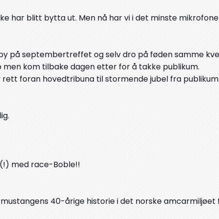
ke har blitt bytta ut. Men nå har vi i det minste mikrofon
aby på septembertreffet og selv dro på føden samme kve
men kom tilbake dagen etter for å takke publikum.
 rett foran hovedtribuna til stormende jubel fra publikum
ig.
r(!) med race-Boble!!
ustangens 40-årige historie i det norske amcarmiljøet 