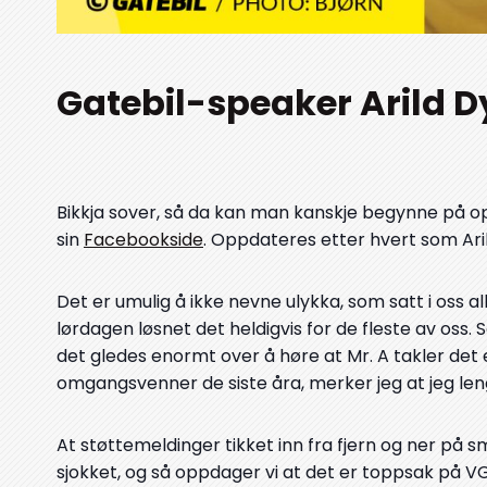
Gatebil-speaker Arild 
Bikkja sover, så da kan man kanskje begynne på o
sin
Facebookside
. Oppdateres etter hvert som Ar
Det er umulig å ikke nevne ulykka, som satt i oss 
lørdagen løsnet det heldigvis for de fleste av oss. 
det gledes enormt over å høre at Mr. A takler det e
omgangsvenner de siste åra, merker jeg at jeg lengt
At støttemeldinger tikket inn fra fjern og ner på 
sjokket, og så oppdager vi at det er toppsak på VG