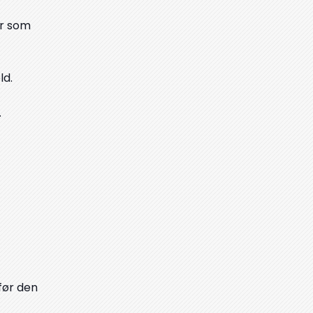
er som
ld.
.
før den