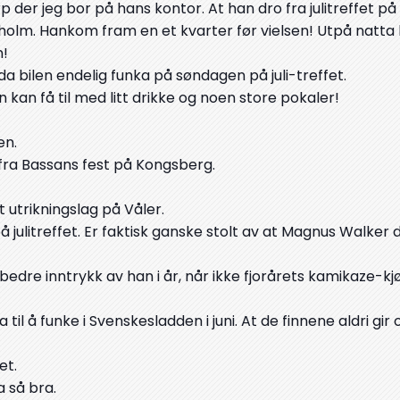
 der jeg bor på hans kontor. At han dro fra julitreffet på
kholm. Hankom fram en et kvarter før vielsen! Utpå natta 
n!
 bilen endelig funka på søndagen på juli-treffet.
an få til med litt drikke og noen store pokaler!
en.
 fra Bassans fest på Kongsberg.
 utrikningslag på Våler.
ulitreffet. Er faktisk ganske stolt av at Magnus Walker 
edre inntrykk av han i år, når ikke fjorårets kamikaze-kjø
il å funke i Svenskesladden i juni. At de finnene aldri gir
et.
a så bra.