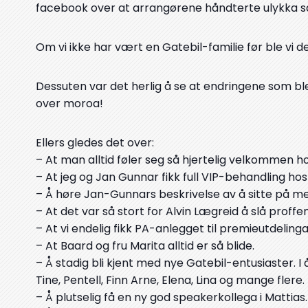
facebook over at arrangørene håndterte ulykka så
Om vi ikke har vært en Gatebil-familie før ble vi d
Dessuten var det herlig å se at endringene som bl
over moroa!
Ellers gledes det over:
– At man alltid føler seg så hjertelig velkommen 
– At jeg og Jan Gunnar fikk full VIP-behandling ho
– Å høre Jan-Gunnars beskrivelse av å sitte på 
– At det var så stort for Alvin Lægreid å slå proffen
– At vi endelig fikk PA-anlegget til premieutdelinga 
– At Baard og fru Marita alltid er så blide.
– Å stadig bli kjent med nye Gatebil-entusiaster. I 
Tine, Pentell, Finn Arne, Elena, Lina og mange flere.
– Å plutselig få en ny god speakerkollega i Mattias.