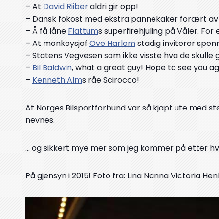
– At
David Riiber
aldri gir opp!
– Dansk fokost med ekstra pannekaker forært a
– Å få låne
Flattum
s superfirehjuling på Våler. For
– At monkeysjef
Ove Harlem
stadig inviterer spen
– Statens Vegvesen som ikke visste hva de skulle 
–
Bil Baldwin
, what a great guy! Hope to see you ag
–
Kenneth Alm
s råe Scirocco!
At Norges Bilsportforbund var så kjapt ute med støt
nevnes.
… og sikkert mye mer som jeg kommer på etter hver
På gjensyn i 2015! Foto fra: Lina Nanna Victoria He