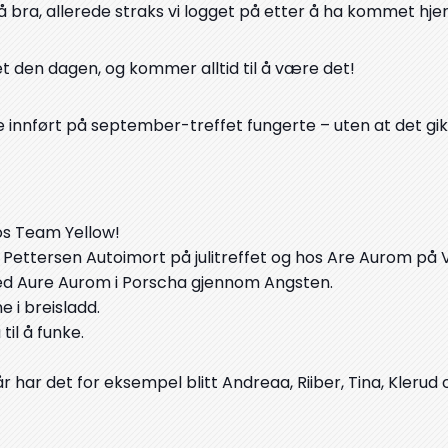
 bra, allerede straks vi logget på etter å ha kommet hje
et den dagen, og kommer alltid til å være det!
e innført på september-treffet fungerte – uten at det gik
hos Team Yellow!
s Pettersen Autoimort på julitreffet og hos Are Aurom på V
med Aure Aurom i Porscha gjennom Angsten.
e i breisladd.
til å funke.
år har det for eksempel blitt Andreaa, Riiber, Tina, Klerud