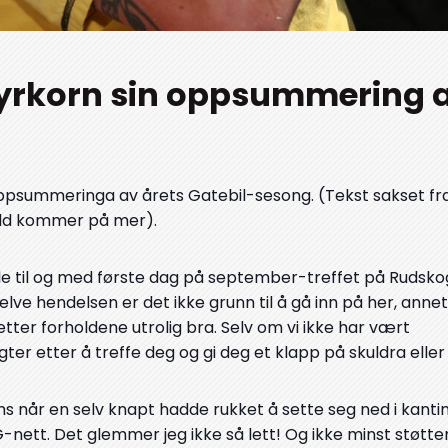
Dyrkorn sin oppsummering a
ppsummeringa av årets Gatebil-sesong. (Tekst sakset fra
ild kommer på mer).
alle til og med første dag på september-treffet på Rudsko
Selve hendelsen er det ikke grunn til å gå inn på her, anne
tter forholdene utrolig bra. Selv om vi ikke har vært
er etter å treffe deg og gi deg et klapp på skuldra eller t
sms når en selv knapt hadde rukket å sette seg ned i kanti
-nett. Det glemmer jeg ikke så lett! Og ikke minst støtte