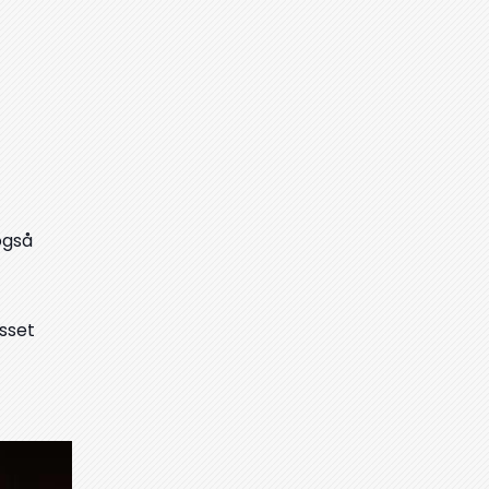
også
sset