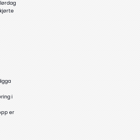
 lørdag
kjørte
digga
ring i
 opp er