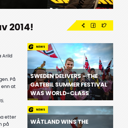
v 2014!
NEWS
 Arild
SWEDEN DELIVERS – THE
gen. På
GATEBIL SUMMER FESTIVAL
t enn at
WAS WORLD-CLASS
i.
NEWS
na etter
WÅTLAND WINS THE
n på