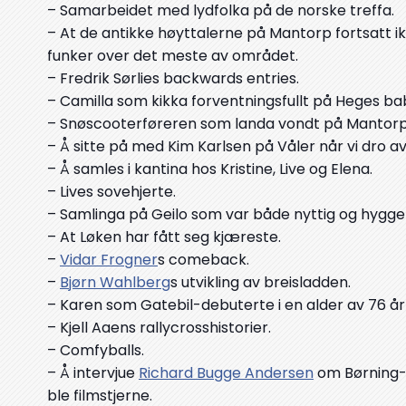
– Samarbeidet med lydfolka på de norske treffa.
– At de antikke høyttalerne på Mantorp fortsatt ik
funker over det meste av området.
– Fredrik Sørlies backwards entries.
– Camilla som kikka forventningsfullt på Heges b
– Snøscooterføreren som landa vondt på Mantorp 
– Å sitte på med Kim Karlsen på Våler når vi dro av
– Å samles i kantina hos Kristine, Live og Elena.
– Lives sovehjerte.
– Samlinga på Geilo som var både nyttig og hyggel
– At Løken har fått seg kjæreste.
–
Vidar Frogner
s comeback.
–
Bjørn Wahlberg
s utvikling av breisladden.
– Karen som Gatebil-debuterte i en alder av 76 å
– Kjell Aaens rallycrosshistorier.
– Comfyballs.
– Å intervjue
Richard Bugge Andersen
om Børning-m
ble filmstjerne.