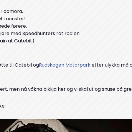
v Toomora.
 et monster!
nede førere.
gjøre med Speedhunters rat rod’en.
ain at Gatebil:)
te til Gatebil og
Rudskogen Motorpark
etter ulykka må 
t, men nå våkna bikkja her og vi skal ut og snuse på gre
nke