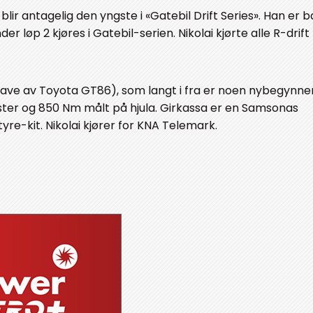
ir antagelig den yngste i «Gatebil Drift Series». Han er ba
er løp 2 kjøres i Gatebil-serien. Nikolai kjørte alle R-drif
gave av Toyota GT86), som langt i fra er noen nybegynner
ter og 850 Nm målt på hjula. Girkassa er en Samsonas
yre-kit. Nikolai kjører for KNA Telemark.