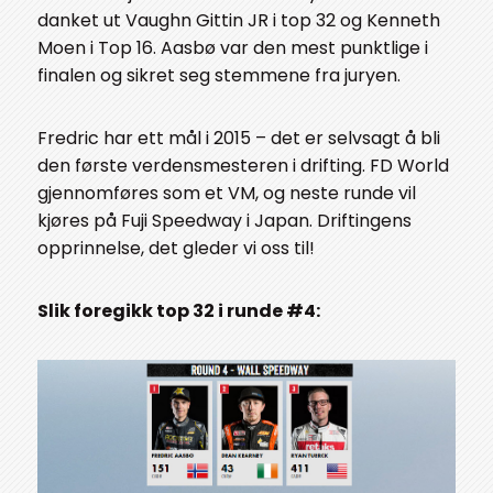
danket ut Vaughn Gittin JR i top 32 og Kenneth
Moen i Top 16. Aasbø var den mest punktlige i
finalen og sikret seg stemmene fra juryen.
Fredric har ett mål i 2015 – det er selvsagt å bli
den første verdensmesteren i drifting. FD World
gjennomføres som et VM, og neste runde vil
kjøres på Fuji Speedway i Japan. Driftingens
opprinnelse, det gleder vi oss til!
Slik foregikk top 32 i runde #4: