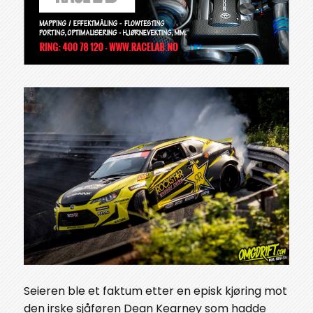
Seieren ble et faktum etter en episk kjøring mot
den irske sjåføren Dean Kearney som hadde