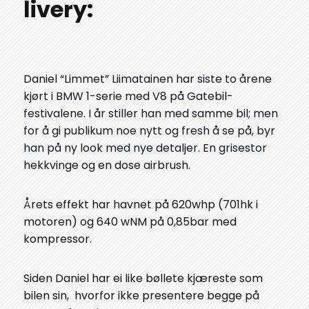
livery:
Daniel “Limmet”
Liimatainen har siste to årene
kjørt i BMW 1-serie med V8 på Gatebil-
festivalene. I år stiller han med samme bil; men
for å gi publikum noe nytt og fresh å se på, byr
han på ny look med nye detaljer. En grisestor
hekkvinge og en dose airbrush.
Årets effekt har havnet på 620whp (701hk i
motoren) og 640 wNM på 0,85bar med
kompressor.
Siden Daniel har ei like bøllete kjæreste som
bilen sin, hvorfor ikke presentere begge på