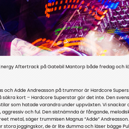
nergy Aftertrack på Gatebil Mantorp både fredag och l
k, bas och Adde Andreasson på trummor är Hardcore Supers
å säkra kort – Hardcore Superstar gör det inte. Den sven
stilar som hatade varandra under uppväxten. Vi snackar
d, aggressiv och ful. Den sistnämnda är fångande, melodis
treet metal, säger trummisen Magnus “Adde” Andreasson.
stora joggingskor, de är lite dumma och läser bägge Pu