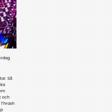
ördag.
tar. Så
ska
 om
k och
 Thrash
lp