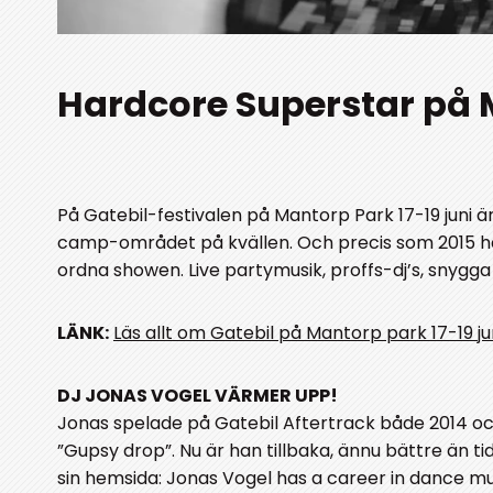
Hardcore Superstar på M
På Gatebil-festivalen på Mantorp Park 17-19 juni är
camp-området på kvällen. Och precis som 2015 har 
ordna showen. Live partymusik, proffs-dj’s, snygga 
LÄNK:
Läs allt om Gatebil på Mantorp park 17-19 jun
DJ JONAS VOGEL VÄRMER UPP!
Jonas spelade på Gatebil Aftertrack både 2014 och
”Gupsy drop”. Nu är han tillbaka, ännu bättre än t
sin hemsida: Jonas Vogel has a career in dance mus