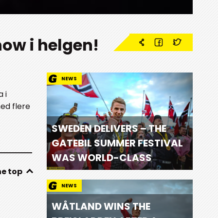
how i helgen!
NEWS
 i
med flere
SWEDEN DELIVERS – THE
GATEBIL SUMMER FESTIVAL
WAS WORLD-CLASS
he top
NEWS
WÅTLAND WINS THE