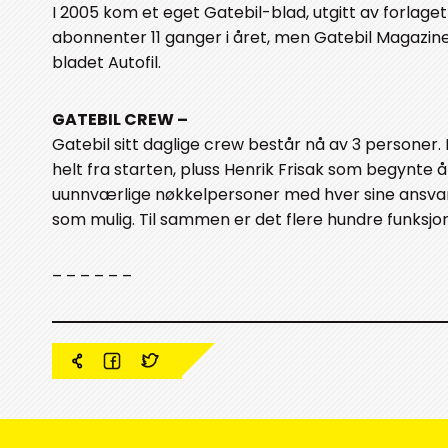
I 2005 kom et eget Gatebil-blad, utgitt av forlaget 
abonnenter 11 ganger i året, men Gatebil Magazin
bladet Autofil.
GATEBIL CREW –
Gatebil sitt daglige crew består nå av 3 persone
helt fra starten, pluss Henrik Frisak som begynte å 
uunnværlige nøkkelpersoner med hver sine ansvar
som mulig. Til sammen er det flere hundre funksjon
– – – – – –