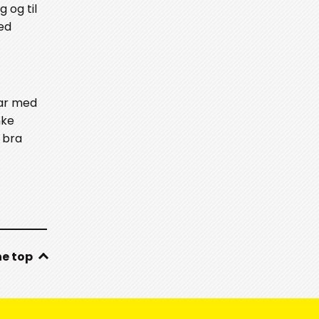
 og til
ed
var med
nke
 bra
he top