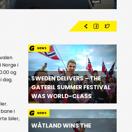
NEWS
ivalen
i Norge i
80.00 og
SWEDEN DELIVERS – THE
i dag.
GATEBIL SUMMER FESTIVAL
WAS WORLD-CLASS
ler.
 bane i
NEWS
te biler,
WÅTLAND WINS THE