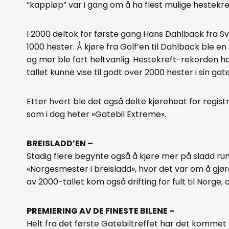
“kappløp” var i gang om å ha flest mulige hestekre
I 2000 deltok for første gang Hans Dahlback fra S
1000 hester. Å kjøre fra Golf’en til Dahlback ble 
og mer ble fort heltvanlig. Hestekreft-rekorden h
tallet kunne vise til godt over 2000 hester i sin g
Etter hvert ble det også delte kjøreheat for regist
som i dag heter «Gatebil Extreme».
BREISLADD’EN –
Stadig flere begynte også å kjøre mer på sladd run
«Norgesmester i breisladd», hvor det var om å gjø
av 2000-tallet kom også drifting for fult til Norge, 
PREMIERING AV DE FINESTE BILENE –
Helt fra det første Gatebiltreffet har det kommet