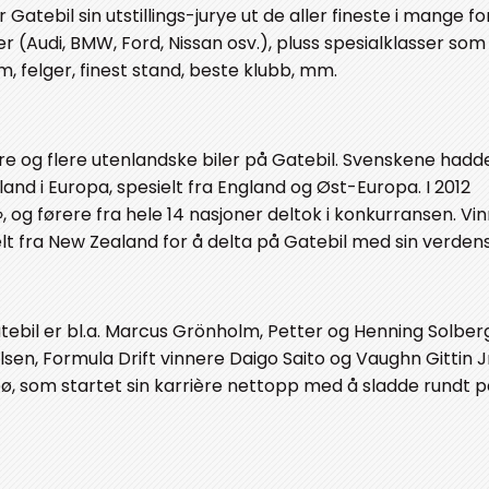
Gatebil sin utstillings-jurye ut de aller fineste i mange for
ser (Audi, BMW, Ford, Nissan osv.), pluss spesialklasser som
, felger, finest stand, beste klubb, mm.
re og flere utenlandske biler på Gatebil. Svenskene had
nd i Europa, spesielt fra England og Øst-Europa. I 2012
, og førere fra hele 14 nasjoner deltok i konkurransen. Vi
 fra New Zealand for å delta på Gatebil med sin verden
tebil er bl.a. Marcus Grönholm, Petter og Henning Solber
en, Formula Drift vinnere Daigo Saito og Vaughn Gittin Jr
bø, som startet sin karrière nettopp med å sladde rundt 