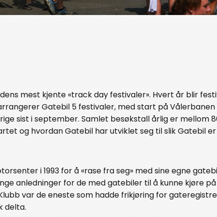
ens mest kjente «track day festivaler». Hvert år blir fest
 arrangerer Gatebil 5 festivaler, med start på Vålerbanen 
rige sist i september. Samlet besøkstall årlig er mellom 
tet og hvordan Gatebil har utviklet seg til slik Gatebil er 
rsenter i 1993 for å «rase fra seg» med sine egne gatebi
ge anledninger for de med gatebiler til å kunne kjøre på
ubb var de eneste som hadde frikjøring for gateregistrer
 delta.