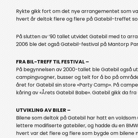
Rykte gikk fort om det nye arrangementet som var 
hvert år deltok flere og flere på Gatebil-treffet som,
På slutten av ’90 tallet utvidet Gatebil med to ar
2006 ble det også Gatebil-festival på Mantorp Park 
FRA BIL-TREFF TIL FESTIVAL –
På begynnelsen av 2000-tallet ble Gatebil også utv
campingvogner, busser og telt for å bo på område
året for Gatebil sin store «Party Camp». På campe
kåring av «Årets Gatebil Babe». Gatebil gikk da fra et 
UTVIKLING AV BILER –
Bilene som deltok på Gatebil har hatt en voldsom ut
lettere modifiserte gatebiler, og hadde du en BMW
hvert var det flere og flere som bygde om bilene m