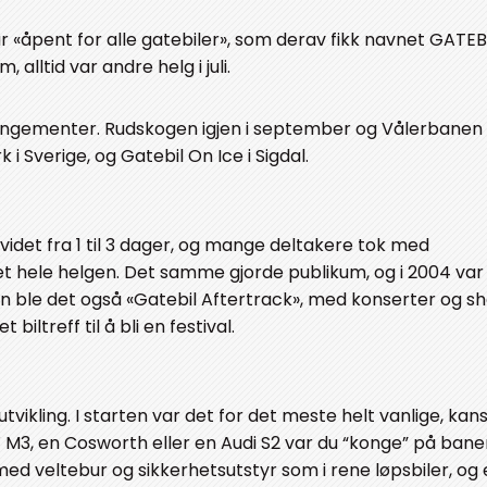
«åpent for alle gatebiler», som derav fikk navnet GATEBI
 alltid var andre helg i juli.
rangementer. Rudskogen igjen i september og Vålerbanen i 
i Sverige, og Gatebil On Ice i Sigdal.
idet fra 1 til 3 dager, og mange deltakere tok med
t hele helgen. Det samme gjorde publikum, og i 2004 var
n ble det også «Gatebil Aftertrack», med konserter og sho
biltreff til å bli en festival.
vikling. I starten var det for det meste helt vanlige, kans
 M3, en Cosworth eller en Audi S2 var du “konge” på banen
ed veltebur og sikkerhetsutstyr som i rene løpsbiler, og 