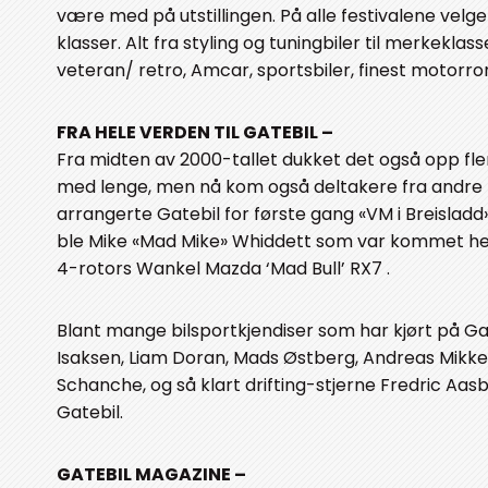
være med på utstillingen. På alle festivalene velger 
klasser. Alt fra styling og tuningbiler til merkeklas
veteran/ retro, Amcar, sportsbiler, finest motorrom
FRA HELE VERDEN TIL GATEBIL –
Fra midten av 2000-tallet dukket det også opp fle
med lenge, men nå kom også deltakere fra andre la
arrangerte Gatebil for første gang «VM i Breisladd»
ble Mike «Mad Mike» Whiddett som var kommet helt
4-rotors Wankel Mazda ‘Mad Bull’ RX7 .
Blant mange bilsportkjendiser som har kjørt på Ga
Isaksen, Liam Doran, Mads Østberg, Andreas Mikkels
Schanche, og så klart drifting-stjerne Fredric Aas
Gatebil.
GATEBIL MAGAZINE –