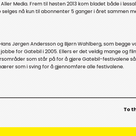
Aller Media. Frem til høsten 2013 kom bladet både i løssalg
e selges nå kun til abonnenter 5 ganger i året sammen m
r. Hans Jørgen Andersson og Bjørn Wahlberg, som begge 
jobbe for Gatebil i 2005. Ellers er det veldig mange og fli
sområder som står på for å gjøre Gatebil-festivalene så
ærer som i sving for å gjennomføre alle festivalene.
To t