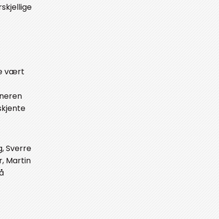
skjellige
de vært
nneren
skjente
g, Sverre
, Martin
på