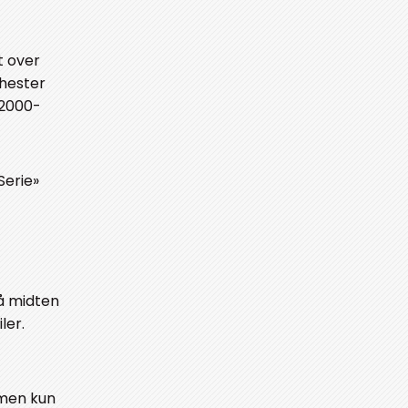
t over
 hester
 2000-
Serie»
På midten
ler.
 men kun