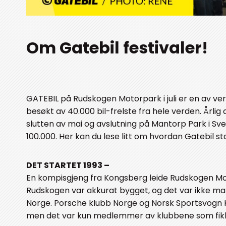
Om Gatebil festivaler!
GATEBIL på Rudskogen Motorpark i juli er en av verd
besøkt av 40.000 bil-frelste fra hele verden. Årlig
slutten av mai og avslutning på Mantorp Park i Sve
100.000. Her kan du lese litt om hvordan Gatebil star
DET STARTET 1993 –
En kompisgjeng fra Kongsberg leide Rudskogen Moto
Rudskogen var akkurat bygget, og det var ikke man
Norge. Porsche klubb Norge og Norsk Sportsvogn Kl
men det var kun medlemmer av klubbene som fikk