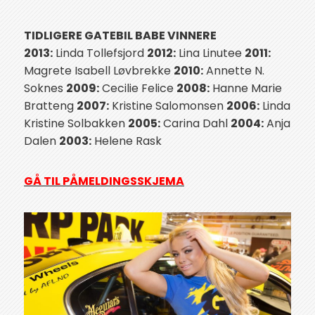
TIDLIGERE GATEBIL BABE VINNERE
2013:
Linda Tollefsjord
2012:
Lina Linutee
2011:
Magrete Isabell Løvbrekke
2010:
Annette N.
Soknes
2009:
Cecilie Felice
2008:
Hanne Marie
Bratteng
2007:
Kristine Salomonsen
2006:
Linda
Kristine Solbakken
2005:
Carina Dahl
2004:
Anja
Dalen
2003:
Helene Rask
GÅ TIL PÅMELDINGSSKJEMA