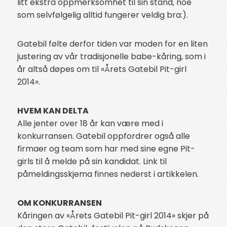
litt ekstra oppmerksomhet til sin stand, noe
som selvfølgelig alltid fungerer veldig bra:).
Gatebil følte derfor tiden var moden for en liten
justering av vår tradisjonelle babe-kåring, som i
år altså døpes om til «Årets Gatebil Pit-girl
2014».
HVEM KAN DELTA
Alle jenter over 18 år kan være med i
konkurransen. Gatebil oppfordrer også alle
firmaer og team som har med sine egne Pit-
girls til å melde på sin kandidat. Link til
påmeldingsskjema finnes nederst i artikkelen.
OM KONKURRANSEN
Kåringen av «Årets Gatebil Pit-girl 2014» skjer på