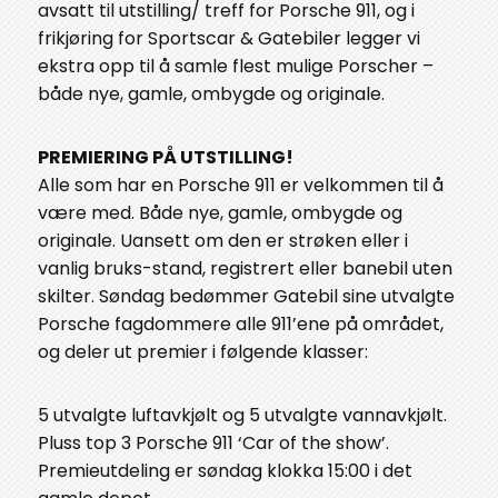
avsatt til utstilling/ treff for Porsche 911, og i
frikjøring for Sportscar & Gatebiler legger vi
ekstra opp til å samle flest mulige Porscher –
både nye, gamle, ombygde og originale.
PREMIERING PÅ UTSTILLING!
Alle som har en Porsche 911 er velkommen til å
være med. Både nye, gamle, ombygde og
originale. Uansett om den er strøken eller i
vanlig bruks-stand, registrert eller banebil uten
skilter. Søndag bedømmer Gatebil sine utvalgte
Porsche fagdommere alle 911’ene på området,
og deler ut premier i følgende klasser:
5 utvalgte luftavkjølt og 5 utvalgte vannavkjølt.
Pluss top 3 Porsche 911 ‘Car of the show’.
Premieutdeling er søndag klokka 15:00 i det