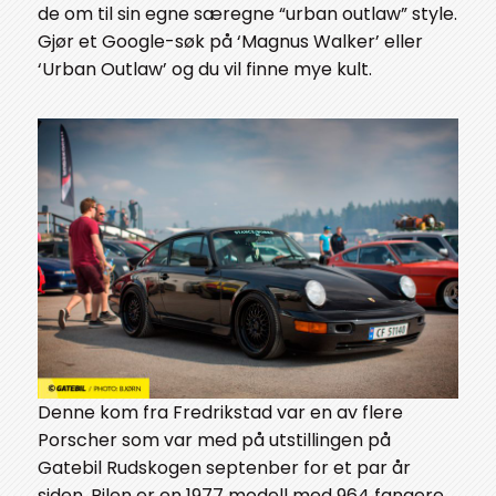
de om til sin egne særegne “urban outlaw” style.
Gjør et Google-søk på ‘Magnus Walker’ eller
‘Urban Outlaw’ og du vil finne mye kult.
Denne kom fra Fredrikstad var en av flere
Porscher som var med på utstillingen på
Gatebil Rudskogen septenber for et par år
siden. Bilen er en 1977 modell med 964 fangere