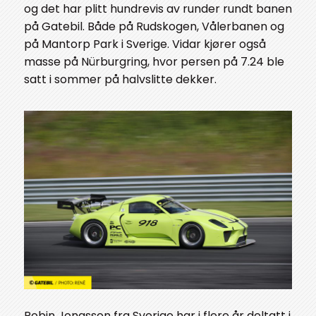
og det har plitt hundrevis av runder rundt banen
på Gatebil. Både på Rudskogen, Vålerbanen og
på Mantorp Park i Sverige. Vidar kjører også
masse på Nürburgring, hvor persen på 7.24 ble
satt i sommer på halvslitte dekker.
Robin Jonasson fra Sverige har i flere år deltatt i