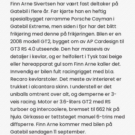
Finn Arne Sivertsen har vært fast deltaker på
Gatebil i flere år. Før kjørte han en heftig
spesialbygget rørramme Porsche Cayman i
Gatebil Extreme, men siden i fjor har det blitt
frikjøring med denne på frikjøringen. Bilen er en
2008 modell GT2, bygget om av AP Cardesign til
GT3 RS 4.0 utseende. Den har massevis av
detaljer i kevlar, og er helfoliert i Tysk taxi beige
eller høreapparat gul som Finn Arne kaller det.
Innvendig er bilen fult racingrigget med bl.a.
Recaro kevlarstoler. Det meste av interiøret er
trukket i alcantara skinn. I understell er det
uniballs omtrent over alt, og demperne er 3-
veis racing. Motor er 3.6-liters GT2 med RS
turboer og intercoolere, bremset til 662 hk på
hjula. Girkassa er tettsteget manuel 6-trins med
diffsperre. Finn Arne kommer med bilen på
Gatebil søndagen 11 september.