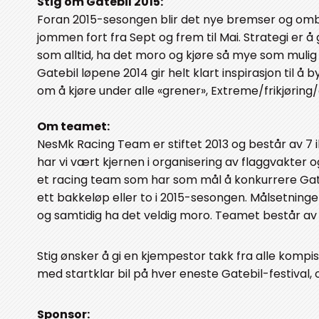
Stig om Gatebil 2015:
Foran 2015-sesongen blir det nye bremser og ombyg
jommen fort fra Sept og frem til Mai. Strategi er å
som alltid, ha det moro og kjøre så mye som mulig 
Gatebil løpene 2014 gir helt klart inspirasjon til 
om å kjøre under alle «grener», Extreme/frikjøring/
Om teamet:
NesMk Racing Team er stiftet 2013 og består av 7 i
har vi vært kjernen i organisering av flaggvakter 
et racing team som har som mål å konkurrere Gatebi
ett bakkeløp eller to i 2015-sesongen. Målsetninge
og samtidig ha det veldig moro. Teamet består av b
Stig ønsker å gi en kjempestor takk fra alle kompi
med startklar bil på hver eneste Gatebil-festival
Sponsor: