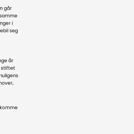
n går
de samme
nger i
ebil seg
nge år
stiftet
muligens
mover,
 å komme