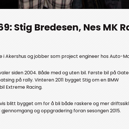
 269: Stig Bredesen, Nes MK
e i Akershus og jobber som project engineer hos Auto-Ma
aler siden 2004. Både med og uten bil. Første bil på Gate
 satsing på rally. Vinteren 2011 bygget Stig om en BMW
ebil Extreme Racing.
is blitt bygget om for å bli både raskere og mer driftssik
tal gjennomgang og oppgradering foran sesongen 2015.