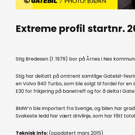
Extreme profil startnr.
Stig Bredesen (f. 1979) bor på Årnes i Nes kommun
Stig har deltatt på omtrent samtlige Gatebil-fesriv
en Volvo 940 Turbo, som ble solgt til fordel for en
E30 for frikjøring på banetreff og for å delta i Gat
BMW’n ble importert fra Sverige, og bilen har gradv
Svakeste ledd har vært drivlinje, som har fått to
Teknisk info:
(oppdatert mars 2015)