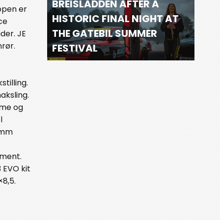
BREISLADDEN AFTER A
ppen er
HISTORIC FINAL NIGHT AT
ce
THE GATEBIL SUMMER
der. JE
rør.
FESTIVAL
tilling.
aksling.
amme og
l
55mm
ument.
 EVO kit
×8,5.