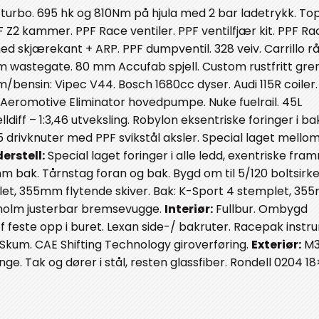
urbo. 695 hk og 810Nm på hjula med 2 bar ladetrykk. To
Z2 kammer. PPF Race ventiler. PPF ventilfjær kit. PPF Ra
d skjærekant + ARP. PPF dumpventil. 328 veiv. Carrillo rå
m wastegate. 80 mm Accufab spjell. Custom rustfritt gren
/bensin: Vipec V44. Bosch 1680cc dyser. Audi 115R coiler.
 Aeromotive Eliminator hovedpumpe. Nuke fuelrail. 45L
diff – 1:3,46 utveksling. Robylon eksentriske foringer i baks
M5 drivknuter med PPF svikstål aksler. Special laget mellom
erstell:
Special laget foringer i alle ledd, exentriske fr
 bak. Tårnstag foran og bak. Bygd om til 5/120 boltsirke
let, 355mm flytende skiver. Bak: K-Sport 4 stemplet, 3
elholm justerbar bremsevugge.
Interiør:
Fullbur. Ombygd
feste opp i buret. Lexan side-/ bakruter. Racepak instr
Skum. CAE Shifting Technology giroverføring.
Exteriør:
M3
e. Tak og dører i stål, resten glassfiber. Rondell 0204 18