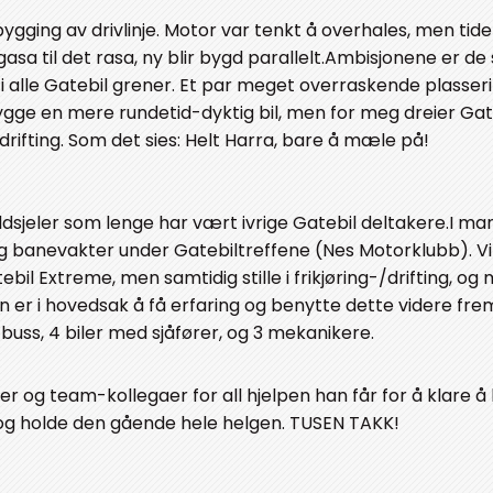
ging av drivlinje. Motor var tenkt å overhales, men tide
 gasa til det rasa, ny blir bygd parallelt.Ambisjonene er 
i alle Gatebil grener. Et par meget overraskende plasseri
å bygge en mere rundetid-dyktig bil, men for meg dreier Gat
drifting. Som det sies: Helt Harra, bare å mæle på!
ldsjeler som lenge har vært ivrige Gatebil deltakere.I ma
og banevakter under Gatebiltreffene (Nes Motorklubb). Vi 
l Extreme, men samtidig stille i frikjøring-/drifting, og 
n er i hovedsak å få erfaring og benytte dette videre fre
uss, 4 biler med sjåfører, og 3 mekanikere.
ser og team-kollegaer for all hjelpen han får for å klare
, og holde den gående hele helgen. TUSEN TAKK!