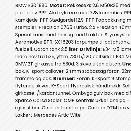
BMW E30 1986.
Motor:
Rekkeseks 2,8 M50B25 med t
portet av PPF. Alu trykkere med 328 kammhus. PPF 
kamkjede. PPF Stødgørdel 12,9. PPF Toppakkning me
stempler. Precision 6765 Turbo. 2 x Precision 46m
Spesial konstruert Innsug med trakter. Styresystem
Aeromotive BTR. SX 18203 forpumpe til catchtank.
fuelcell. Catch tank 2,5 liter.
Drivlinje:
E34 M5 lamell
Indre nav fra 535, yttre 730 5/120 boltsirkel. E34 
BMW ZF girkasse fra 530d. 3 skiva tilton clutch.
Und
bak. K-sport coilover. 24mm stabastag foran, 22mm
framme og bak.
Bremser:
Foran: K-Sport 8 stemp
flytende skiver. K-Sport Hydraulisk håndbrekk. S
girkasse-/kardantunnel. Ombygd gulv bak med diff 
Sparco Corsa Stoler. OMP sentralslukker anelgg – 
i glassfiber. Carbon frontleppe. Carbon DTM bakving
Lakkert Mercedes Artic Wite