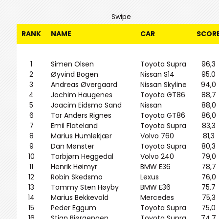
Swipe
RANK
NAME
CAR
SCOR
1
Simen Olsen
Toyota Supra
96,3
2
Øyvind Bogen
Nissan S14
95,0
3
Andreas Øvergaard
Nissan Skyline
94,0
4
Jochim Haugenes
Toyota GT86
88,7
5
Joacim Eidsmo Sand
Nissan
88,0
6
Tor Anders Rignes
Toyota GT86
86,0
7
Emil Flateland
Toyota Supra
83,3
8
Marius Humlekjær
Volvo 760
81,3
9
Dan Mønster
Toyota Supra
80,3
10
Torbjørn Heggedal
Volvo 240
79,0
11
Henrik Høimyr
BMW E36
78,7
12
Robin Skedsmo
Lexus
76,0
13
Tommy Sten Høyby
BMW E36
75,7
14
Marius Bekkevold
Mercedes
75,3
15
Peder Eggum
Toyota Supra
75,0
16
Stian Bjørgengen
Toyota Supra
74,7