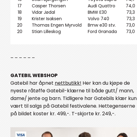
17
Casper Thorsen
Audi Quattro
74,0
18
Vidar Jødal
BMW E30
73,3
19
Krister Isaksen
Volvo 740
73,3
20
Thomas Engen Myrvold
Bmw e30 stv.
73,0
20
Stian Lilleskog
Ford Granada
73,0
– – – – – –
GATEBIL WEBSHOP
Gatebil har åpnet
nettbutikk!
Her kan du kjøpe de
nyeste råtøffe Gatebil-klærne til både gutt/ mann,
dame/ jente og barn. Tidligere har Gatebils klær kun
vært til salgs på Gatebil festivalene. Hettegenserne
på bildet koster kr. 499,-. T-skjorte kr. 249,-.