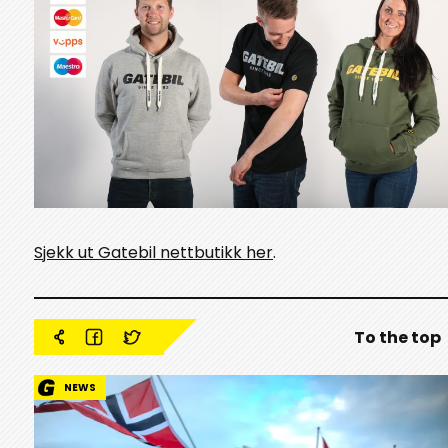
Sjekk ut Gatebil nettbutikk her
.
To the top
NEWS