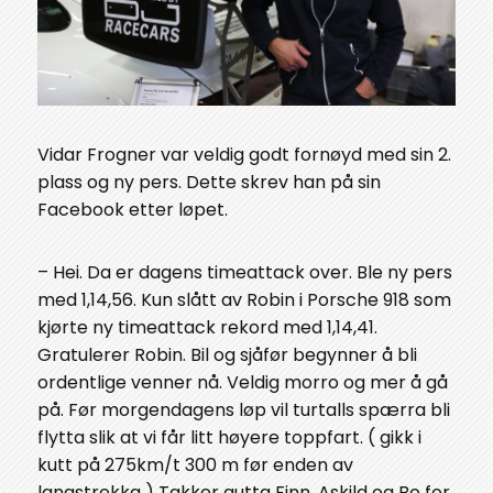
Vidar Frogner var veldig godt fornøyd med sin 2.
plass og ny pers. Dette skrev han på sin
Facebook etter løpet.
– Hei. Da er dagens timeattack over. Ble ny pers
med 1,14,56. Kun slått av Robin i Porsche 918 som
kjørte ny timeattack rekord med 1,14,41.
Gratulerer Robin. Bil og sjåfør begynner å bli
ordentlige venner nå. Veldig morro og mer å gå
på. Før morgendagens løp vil turtalls spærra bli
flytta slik at vi får litt høyere toppfart. ( gikk i
kutt på 275km/t 300 m før enden av
langstrekka ) Takker gutta Finn, Askild og Bo for