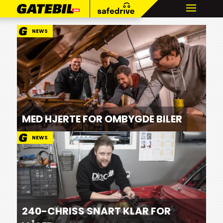
NEWS
MED HJERTE FOR OMBYGDE BILER
NEWS
240-CHRISS SNART KLAR FOR