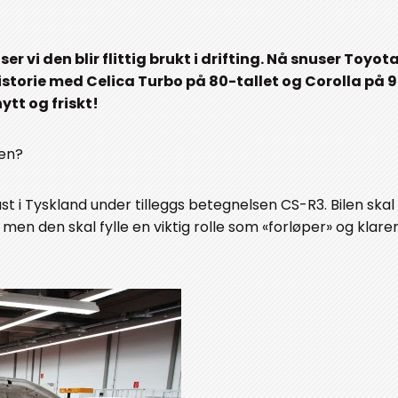
er vi den blir flittig brukt i drifting. Nå snuser Toyot
historie med Celica Turbo på 80-tallet og Corolla på 
ytt og friskt!
ten?
st i Tyskland under tilleggs betegnelsen CS-R3. Bilen skal
en den skal fylle en viktig rolle som «forløper» og klarer