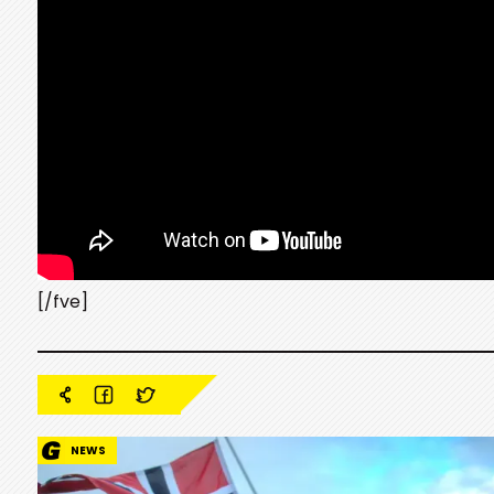
[/fve]
NEWS