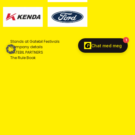
Stands at Gatebil Festivals
Company details
GATEBIL PARTNERS
The Rule Book
© COPYRIGHT 2026 - ALL RIGHTS RESERVED GATEBIL AS,
NORWAY
Privacy
Cookies
English