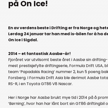
på On Ice!
En av verdens beste i Drifting er fra Norge og het
Lørdag 24 januar tar han med is-bilen for å ha d
On Ice i Sigdal.
2014 – et fantastisk Aasbø-år!
Fjoråret var utvilsomt beste året i Aasbø sin drifting-
mest prestisjefylte driftingserie, Formula Drift USA, 
team ‘Papadakis Racing’ nummer 2, kun 5 poeng bak
Forsberg. I Formula Drift Asia ble derimot Aasbø tot
RS-R, i en Toyota GT86 V8 Nascar.
Her i Norge har Aasbø brukt mye tid i 2014 på å pro
‘Børning’, hvor han har lånt bort sin GT86 driftingbil 