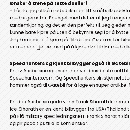
Ønsker å trene på tette dueller!
– I år tar jeg altså med isbilen, en litt småbulka søl
med sugemotor. Poenget med det er at jeg trenger 
tandemkjøring, og det er den perfekt til. Jeg gleder m
kunne bare kjøre på uten å bekymre seg for å bytte
Jeg kommer til å kjøre på “lillebanen” som er for biler
er mer enn gjerne med på å kjøre dør til dør med alle
Speedhunters og kjent bilbygger også til Gatebil
En av Aasbø sine sponsorer er verdens beste nettblog
Speedhunters.com. Og Speedhunters sin stjernefoto
kommer også til Gatebil for å lage en super artikkel 
Fredric Aasbø sin gode venn Frank Siharath kommer 
Ice. Siharath er en kjent bilbygger fra USA/Thailand 
på F16 military spec ledningsnett. Frank Siharath slå
og gir gode tips til alle som ønsker.