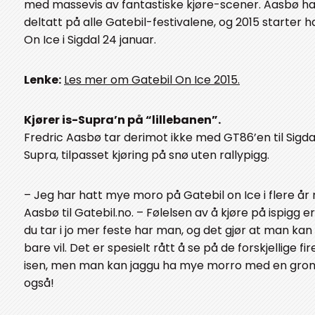
med massevis av fantastiske kjøre-scener. Aasbø har
deltatt på alle Gatebil-festivalene, og 2015 starter h
On Ice i Sigdal 24 januar.
Lenke:
Les mer om Gatebil On Ice 2015.
Kjører is-Supra’n på “lillebanen”.
Fredric Aasbø tar derimot ikke med GT86’en til Sigd
Supra, tilpasset kjøring på snø uten rallypigg.
– Jeg har hatt mye moro på Gatebil on Ice i flere år 
Aasbø til Gatebil.no. – Følelsen av å kjøre på ispigg e
du tar i jo mer feste har man, og det gjør at man kan
bare vil. Det er spesielt rått å se på de forskjellige f
isen, men man kan jaggu ha mye morro med en grom
også!