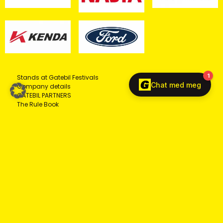
Stands at Gatebil Festivals
Company details
GATEBIL PARTNERS
The Rule Book
© COPYRIGHT 2026 - ALL RIGHTS RESERVED GATEBIL AS,
NORWAY
Privacy
Cookies
English