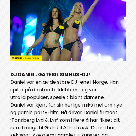
DJ DANIEL, GATEBIL SIN HUS-DJ!
Daniel var en av de store DJ-ene i Norge. Han
spilte på de største klubbene og var
utrolig populær, spesielt blant damene.
Daniel var kjent for sin herlige miks mellom nye
og gamle party-hits. Nå driver Daniel firmaet
‘Tønsberg Lyd & Lys’ som i flere å har fikset alt
som trengs til Gatebil Aftertrack. Daniel har
selvsagt ikke glemt gamle Dj-kunster, og