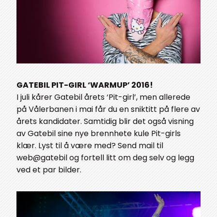
GATEBIL PIT-GIRL ‘WARMUP’ 2016!
I juli kårer Gatebil årets ‘Pit-girl’, men allerede
på Vålerbanen i mai får du en sniktitt på flere av
årets kandidater. Samtidig blir det også visning
av Gatebil sine nye brennhete kule Pit-girls
klær. Lyst til å være med? Send mail til
web@gatebil og fortell litt om deg selv og legg
ved et par bilder.