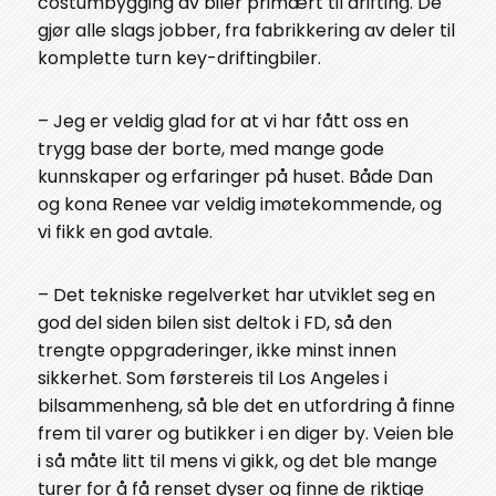
costumbygging av biler primært til drifting. De
gjør alle slags jobber, fra fabrikkering av deler til
komplette turn key-driftingbiler.
– Jeg er veldig glad for at vi har fått oss en
trygg base der borte, med mange gode
kunnskaper og erfaringer på huset. Både Dan
og kona Renee var veldig imøtekommende, og
vi fikk en god avtale.
– Det tekniske regelverket har utviklet seg en
god del siden bilen sist deltok i FD, så den
trengte oppgraderinger, ikke minst innen
sikkerhet. Som førstereis til Los Angeles i
bilsammenheng, så ble det en utfordring å finne
frem til varer og butikker i en diger by. Veien ble
i så måte litt til mens vi gikk, og det ble mange
turer for å få renset dyser og finne de riktige