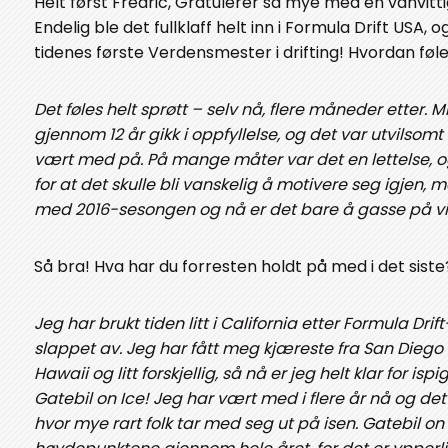
Helt først Fredric, Gratulerer så mye med en vanvitt
Endelig ble det fullklaff helt inn i Formula Drift USA, o
tidenes første Verdensmester i drifting! Hvordan føl
Det føles helt sprøtt – selv nå, flere måneder etter. 
gjennom 12 år gikk i oppfyllelse, og det var utvilsomt
vært med på. På mange måter var det en lettelse, og 
for at det skulle bli vanskelig å motivere seg igjen, me
med 2016-sesongen og nå er det bare å gasse på vi
Så bra! Hva har du forresten holdt på med i det siste
Jeg har brukt tiden litt i California etter Formula Dr
slappet av. Jeg har fått meg kjæreste fra San Diego
Hawaii og litt forskjellig, så nå er jeg helt klar for is
Gatebil on Ice! Jeg har vært med i flere år nå og det e
hvor mye rart folk tar med seg ut på isen. Gatebil on