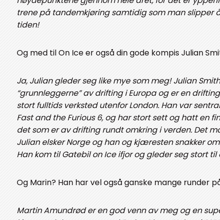
høydepunktene gjennom hele året, for det er ypperli
trene på tandemkjøring samtidig som man slipper å 
tiden!
Og med til On Ice er også din gode kompis Julian Smi
Ja, Julian gleder seg like mye som meg! Julian Smith
“grunnleggerne” av drifting i Europa og er en drifti
stort fulltids verksted utenfor London. Han var sentral
Fast and the Furious 6, og har stort sett og hatt en fin
det som er av drifting rundt omkring i verden. Det ma
Julian elsker Norge og han og kjæresten snakker om å 
Han kom til Gatebil on Ice ifjor og gleder seg stort til
Og Marin? Han har vel også ganske mange runder på
Martin Amundrød er en god venn av meg og en super