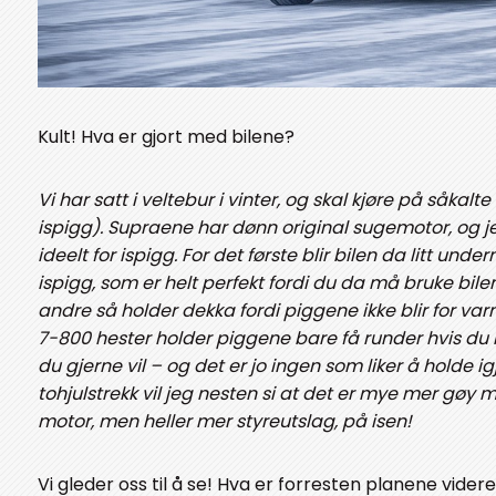
Kult! Hva er gjort med bilene?
Vi har satt i veltebur i vinter, og skal kjøre på såka
ispigg). Supraene har dønn original sugemotor, og j
ideelt for ispigg. For det første blir bilen da litt und
ispigg, som er helt perfekt fordi du da må bruke bile
andre så holder dekka fordi piggene ikke blir for v
7-800 hester holder piggene bare få runder hvis du k
du gjerne vil – og det er jo ingen som liker å holde 
tohjulstrekk vil jeg nesten si at det er mye mer gøy m
motor, men heller mer styreutslag, på isen!
Vi gleder oss til å se! Hva er forresten planene videre