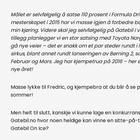
Målet er selvfølgelig å satse 110 prosent i Formula Dri
mesterskapet i 2015 har vi masse igjen å forbedre 
min kjøring. Videre skal jeg selvfølgelig på Gatebil i 
tillegg planlegger vi en stor satsing med Toyota Nor
gå nye veier – det er snakk om et par steder rundt i
sirkus, blant annet rundt lanseringen av Børning 2, som
Februar og Mars. Jeg har kjempetrua på 2016 – her er 
nye året!
Masse lykke til Fredric, og kjempebra at du blir å se 
sommer!
Men helt til slutt, kanskje vi kunne lage en konkurran
Gatebil.no hvor noen heldige kan vinne en sitte-på
Gatebil On Ice?