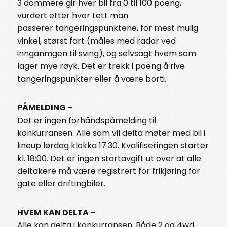
3 dommere gir hver bil fra 0 til 100 poeng,
vurdert etter hvor tett man
passerer tangeringspunktene, for mest mulig
vinkel, størst fart (måles med radar ved
innganmgen til sving), og selvsagt hvem som
lager mye røyk. Det er trekk i poeng å rive
tangeringspunkter eller å være borti.
PÅMELDING –
Det er ingen forhåndspåmelding til
konkurransen. Alle som vil delta møter med bil i
lineup lørdag klokka 17.30. Kvalifiseringen starter
kl. 18:00. Det er ingen startavgift ut over at alle
deltakere må være registrert for frikjøring for
gate eller driftingbiler.
HVEM KAN DELTA –
Alle kan delta i konkurransen. Både 2 og 4wd,