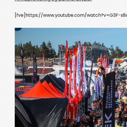
[fve]https://www.youtube.com/watch?v=G3F-s8dl0