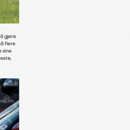
 å gjøre
så flere
e sine
este,