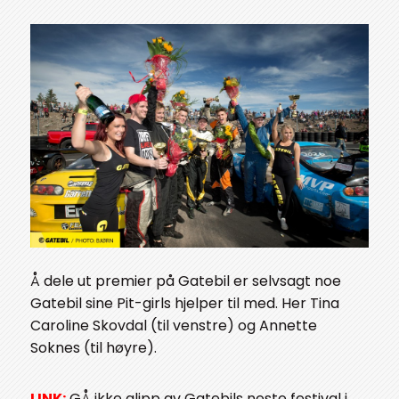
Å dele ut premier på Gatebil er selvsagt noe
Gatebil sine Pit-girls hjelper til med. Her Tina
Caroline Skovdal (til venstre) og Annette
Soknes (til høyre).
LINK:
GÅ ikke glipp av Gatebils neste festival i