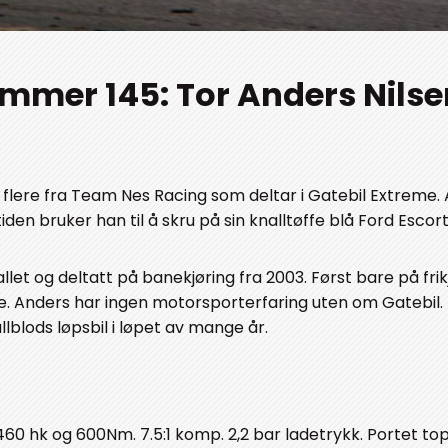
mmer 145: Tor Anders Nilse
av flere fra Team Nes Racing som deltar i Gatebil Extreme.
tiden bruker han til å skru på sin knalltøffe blå Ford Escor
let og deltatt på banekjøring fra 2003. Først bare på frikj
reme. Anders har ingen motorsporterfaring uten om Gatebil.
fullblods løpsbil i løpet av mange år.
 460 hk og 600Nm. 7.5:1 komp. 2,2 bar ladetrykk. Portet t