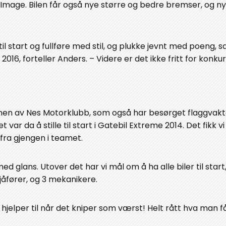
 fra Image. Bilen får også nye større og bedre bremser, og n
til start og fullføre med stil, og plukke jevnt med poeng, s
2016, forteller Anders. – Videre er det ikke fritt for konku
ernen av Nes Motorklubb, som også har besørget flaggvakt
 var da å stille til start i Gatebil Extreme 2014. Det fikk vi
ra gjengen i teamet.
d glans. Utover det har vi mål om å ha alle biler til start, 
åfører, og 3 mekanikere.
hjelper til når det kniper som værst! Helt rått hva man får