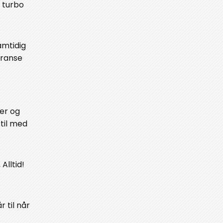
y turbo
amtidig
rranse
er og
 til med
Alltid!
 til når