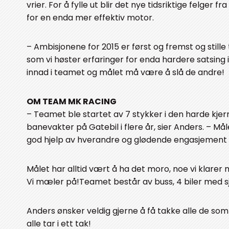
vrier. For å fylle ut blir det nye tidsriktige felger
for en enda mer effektiv motor.
– Ambisjonene for 2015 er først og fremst og stille 
som vi høster erfaringer for enda hardere satsing i 
innad i teamet og målet må være å slå de andre!
OM TEAM MK RACING
– Teamet ble startet av 7 stykker i den harde kj
banevakter på Gatebil i flere år, sier Anders. – Målet
god hjelp av hverandre og glødende engasjement f
Målet har alltid vært å ha det moro, noe vi klarer me
Vi mæler på!Teamet består av buss, 4 biler med sj
Anders ønsker veldig gjerne å få takke alle de som 
alle tar i ett tak!