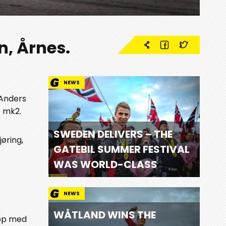
n, Årnes.
NEWS
 Anders
t mk2.
SWEDEN DELIVERS – THE
øring,
GATEBIL SUMMER FESTIVAL
WAS WORLD-CLASS
NEWS
WÅTLAND WINS THE
opp med