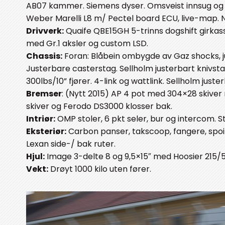
AB07 kammer. Siemens dyser. Omsveist innsug og f
Weber Marelli L8 m/ Pectel board ECU, live-map. N
Drivverk:
Quaife QBE15GH 5-trinns dogshift girkasse
med Gr.1 aksler og custom LSD.
Chassis:
Foran: Blåbein ombygde av Gaz shocks, ju
Justerbare casterstag. Sellholm justerbart knivs
300lbs/10” fjører. 4-link og wattlink. Sellholm juste
Bremser
: (Nytt 2015) AP 4 pot med 304×28 skive
skiver og Ferodo DS3000 klosser bak.
Intriør:
OMP stoler, 6 pkt seler, bur og intercom. 
Eksteriør:
Carbon panser, takscoop, fangere, spoil
Lexan side-/ bak ruter.
Hjul:
Image 3-delte 8 og 9,5×15″ med Hoosier 215/
Vekt:
Drøyt 1000 kilo uten fører.