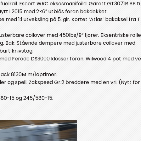
uelrail. Escort WRC eksosmanifoild. Garett GT3071R BB t
ytt i 2015 med 2×6″ utblås foran bakdekket.
 med 1:1 utveksling på 5. gir. Kortet ‘Atlas’ bakaksel fra 
sterbare coilover med 450lbs/9” fjører. Eksentriske roll
tag. Bak: Stående dempere med justerbare coilover med
rbart knivstag.
r med Ferodo DS3000 klosser foran. Wilwood 4 pot med ve
Stack 8130M m/laptimer.
er og speil. Zakspeed Gr.2 breddere med en vri. (Nytt for
580-15 og 245/580-15.