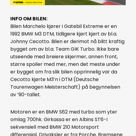
INFO OM BILEN:
Bilen Marchelo kjører i Gatebil Extreme er en
1992 BMW M3 DTM, tidligere kjørt kjørt av bl.a.
Johnny Cecotto. Bilen er derimot nå blitt kraftig
bygget om av bl.a. Team GIK Turbo. Ikke bare
utseende med breiere skjermer, annen front,
større spoiler med mer, men det meste under
er bygget om fra slik bilen opprinnelig var da
Cecotto kjørte M3’n i DTM (Deutsche
Tourenwagen Meisterschaft) på begynnelsen
av ’90-tallet.
Motoren er en BMW S62 med turbo som yter
omlag 700hk. Girkassa er en Albins ST6-I
sekvensiell med BMW 210 Motorsport
differensial. Drivaksler er fra Porche. Bremsene