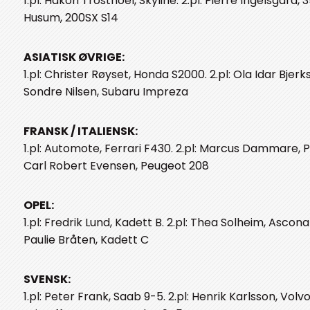
1.pl: Håkon Trosthoel, Skyline. 2.pl: Pierre Ingelsgård, 
Husum, 200SX S14
ASIATISK ØVRIGE:
1.pl: Christer Røyset, Honda S2000. 2.pl: Ola Idar Bjerks
Sondre Nilsen, Subaru Impreza
FRANSK / ITALIENSK:
1.pl: Automote, Ferrari F430. 2.pl: Marcus Dammare, P
Carl Robert Evensen, Peugeot 208
OPEL:
1.pl: Fredrik Lund, Kadett B. 2.pl: Thea Solheim, Ascona B
Paulie Bråten, Kadett C
SVENSK:
1.pl: Peter Frank, Saab 9-5. 2.pl: Henrik Karlsson, Volvo