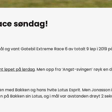
race søndag!
mål og vant Gatebil Extreme Race 6 av totalt 9 løp i 2019 p
nt løpet på lørdag
. Men opp fra ‘Angst-svingen’ røyk en d
n med Bakken og hans hvite Lotus Esprit. Men Jonasson i
n på Bakken sin Lotus, og i mål var avstanden drøyt 2 sek