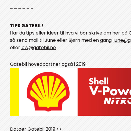
– – – – – –
TIPS GATEBIL!
Har du tips eller ideer til hva vi bør skrive om her på 
så send mail til June eller Bjørn med en gang:
june@ga
eller
bw@gatebil.no
Gatebil hovedpartner også i 2019:
Datoer Gatebil 2019 >>