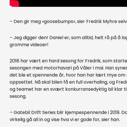
– Den gir meg «goosebumps», sier Fredrik Myhre selv
– Jeg digger den! Daniel er, som alltid, helt rå på å l
gromme videoer!
2018 har vært en hard sesong for Fredrik, som start
sesongen med motorhavari på Våler i mai. Han synes 
det ble et spennende år, hvor han har lært mye om 
oppsettet. Nå skal bilen få en full overhaling, og Fred
og teamet har en svært konkurransedyktig bil klar ti
sesong.
– Gatebil Drift Series blir kjempespennende i 2019. Da
virkelig gå all in og vise hva vi er gode for, sier han.