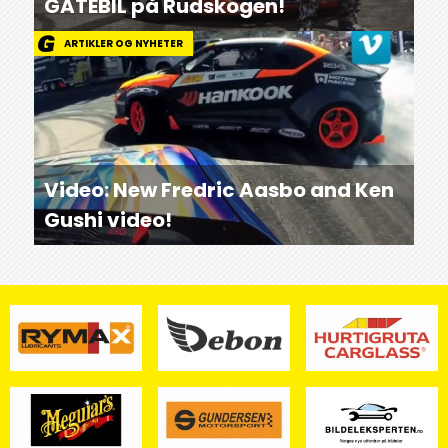
GATEBIL på Rudskogen!
ARTIKLER OG NYHETER
Video: New Fredric Aasbo and Ken
Gushi video!