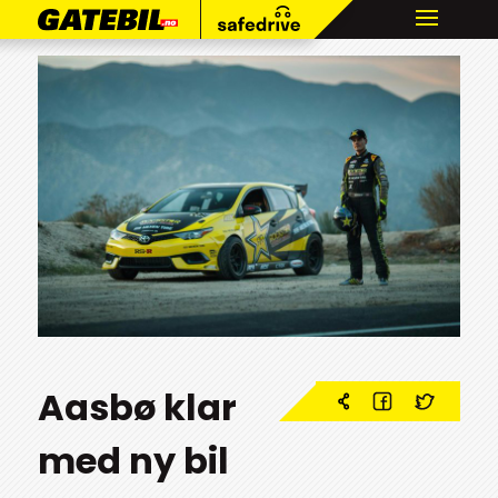
Aasbø klar
med ny bil