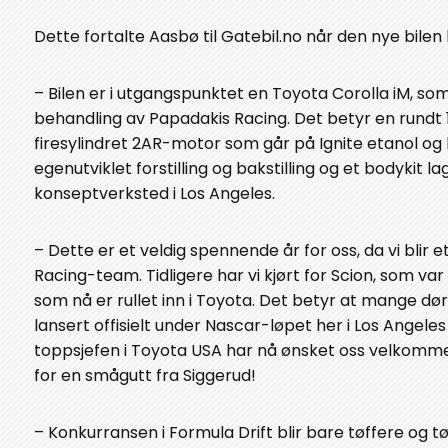
Dette fortalte Aasbø til Gatebil.no når den nye bilen
– Bilen er i utgangspunktet en Toyota Corolla iM, som 
behandling av Papadakis Racing. Det betyr en rundt 
firesylindret 2AR-motor som går på Ignite etanol og 
egenutviklet forstilling og bakstilling og et bodykit la
konseptverksted i Los Angeles.
– Dette er et veldig spennende år for oss, da vi blir et
Racing-team. Tidligere har vi kjørt for Scion, som 
som nå er rullet inn i Toyota. Det betyr at mange dør
lansert offisielt under Nascar-løpet her i Los Angele
toppsjefen i Toyota USA har nå ønsket oss velkomme
for en smågutt fra Siggerud!
– Konkurransen i Formula Drift blir bare tøffere og tøf