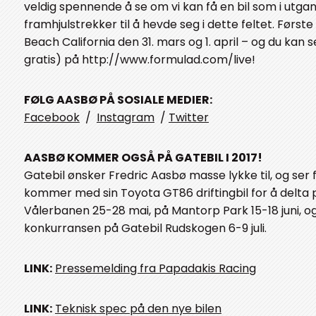
veldig spennende å se om vi kan få en bil som i utga
framhjulstrekker til å hevde seg i dette feltet. Første
Beach California den 31. mars og 1. april – og du kan s
gratis) på http://www.formulad.com/live!
FØLG AASBØ PÅ SOSIALE MEDIER:
Facebook
/
Instagram
/
Twitter
AASBØ KOMMER OGSÅ PÅ GATEBIL I 2017!
Gatebil ønsker Fredric Aasbø masse lykke til, og ser 
kommer med sin Toyota GT86 driftingbil for å delta
Vålerbanen 25-28 mai, på Mantorp Park 15-18 juni, og
konkurransen på Gatebil Rudskogen 6-9 juli.
LINK:
Pressemelding fra Papadakis Racing
LINK:
Teknisk spec på den nye bilen