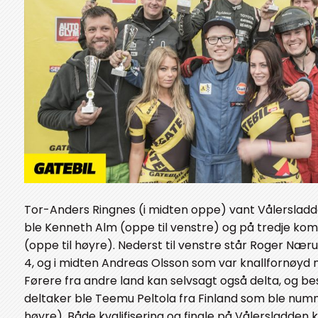
Tor-Anders Ringnes (i midten oppe) vant Vålerslad
ble Kenneth Alm (oppe til venstre) og på tredje ko
(oppe til høyre). Nederst til venstre står Roger N
4, og i midten Andreas Olsson som var knallfornøyd
Førere fra andre land kan selvsagt også delta, og b
deltaker ble Teemu Peltola fra Finland som ble numm
høyre). Både kvalifisering og finale på Vålersladden k