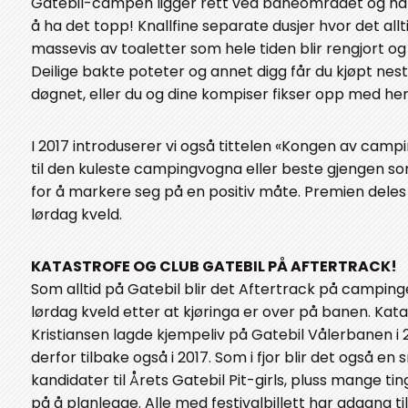
Gatebil-campen ligger rett ved baneområdet og har 
å ha det topp! Knallfine separate dusjer hvor det all
massevis av toaletter som hele tiden blir rengjort og 
Deilige bakte poteter og annet digg får du kjøpt nes
døgnet, eller du og dine kompiser fikser opp med herli
I 2017 introduserer vi også tittelen «Kongen av cam
til den kuleste campingvogna eller beste gjengen so
for å markere seg på en positiv måte. Premien deles
lørdag kveld.
KATASTROFE OG CLUB GATEBIL PÅ AFTERTRACK!
Som alltid på Gatebil blir det Aftertrack på campin
lørdag kveld etter at kjøringa er over på banen. Kat
Kristiansen lagde kjempeliv på Gatebil Vålerbanen 
derfor tilbake også i 2017. Som i fjor blir det også en s
kandidater til Årets Gatebil Pit-girls, pluss mange tin
på å planlegge. Alle med festivalbillett har adgang ti