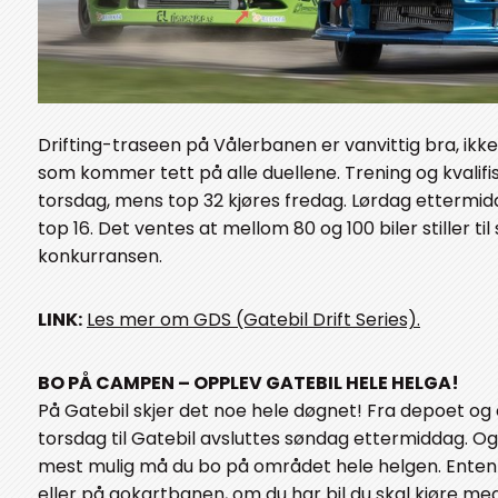
Drifting-traseen på Vålerbanen er vanvittig bra, ikk
som kommer tett på alle duellene. Trening og kvalifi
torsdag, mens top 32 kjøres fredag. Lørdag ettermidd
top 16. Det ventes at mellom 80 og 100 biler stiller til 
konkurransen.
LINK:
Les mer om GDS (Gatebil Drift Series).
BO PÅ CAMPEN – OPPLEV GATEBIL HELE HELGA!
På Gatebil skjer det noe hele døgnet! Fra depoet o
torsdag til Gatebil avsluttes søndag ettermiddag. Og
mest mulig må du bo på området hele helgen. Ente
eller på gokartbanen, om du har bil du skal kjøre 