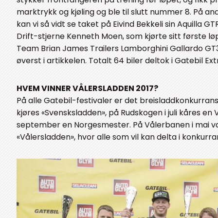
marktrykk og kjøling og ble til slutt nummer 8. På an
kan vi så vidt se taket på Eivind Bekkeli sin Aquilla G
Drift-stjerne Kenneth Moen, som kjørte sitt første løp
Team Brian James Trailers Lamborghini Gallardo GT3.
øverst i artikkelen. Totalt 64 biler deltok i Gatebil Ex
HVEM VINNER VÅLERSLADDEN 2017?
På alle Gatebil-festivaler er det breisladdkonkurran
kjøres «Svensksladden», på Rudskogen i juli kåres en
september en Norgesmester. På Vålerbanen i mai v
«Vålersladden», hvor alle som vil kan delta i konkurra