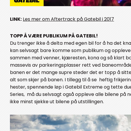
LINK:
Les mer om Aftertrack på Gatebil i 2017
TOPP Å VÆRE PUBLIKUM PÅ GATEBIL!
Du trenger ikke å delta med egen bil for å ha det kna
kan selvsagt bare komme som publikum og oppleve 
sammen med venner, kjæresten, kona og så klart ba
massevis av parkeringsplasser rett ved baneområdet
banen er det mange supre steder det er topp å sitte
alt som skjer på banen. I tillegg til å se heftig frikjø
hester, spennende løp i Gatebil Extreme og tette duell
Series, må du selvsagt også oppleve alle bilene på n
ikke minst sjekke ut bilene på utstillingen.