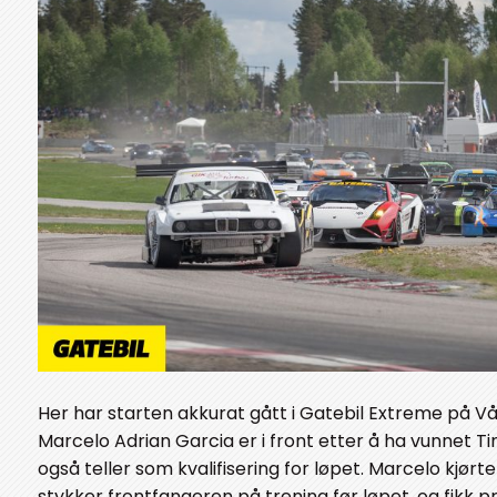
Her har starten akkurat gått i Gatebil Extreme på Vå
Marcelo Adrian Garcia er i front etter å ha vunnet 
også teller som kvalifisering for løpet. Marcelo kjørte
stykker frontfangeren på trening før løpet, og fikk