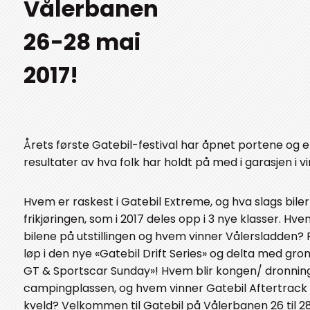
Vålerbanen
26-28 mai
2017!
Årets første Gatebil-festival har åpnet portene og end
resultater av hva folk har holdt på med i garasjen i vi
Hvem er raskest i Gatebil Extreme, og hva slags bile
frikjøringen, som i 2017 deles opp i 3 nye klasser. Hv
bilene på utstillingen og hvem vinner Vålersladden?
løp i den nye «Gatebil Drift Series» og delta med gro
GT & Sportscar Sunday»! Hvem blir kongen/ dronnin
campingplassen, og hvem vinner Gatebil Aftertrack 
kveld? Velkommen til Gatebil på Vålerbanen 26 til 28