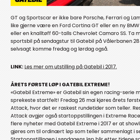
GT og Sportscar er ikke bare Porsche, Ferrari og La
like gjerne være en Ford Cortina GT eller en ny BMW 
eller en knalltøff 60-talls Chevrolet Camaro SS. Ta m
sportsbil på søndagstur til Gatebil på Vålerbanen 28
selvsagt komme fredag og lørdag også.
LINK:
Les mer om utstilling på Gatebil i 2017.
ÅRETS FØRSTE LØP I GATEBIL EXTREME!
«Gatebil Extreme» er Gatebil sin egen racing-serie 
sprekeste startfelt! Fredag 26 mai kjøres årets først
Attack, hvor det er raskest rundetider som teller. Re
Attack avgjør også startoppstillingen i Extreme Race
flere nyheter med Gatebil Extreme i 2017 er at show
gjøres om til ordinært løp som teller sammenlagt i se
Startoppstillingen i søndagens løp blir etter tidene sa