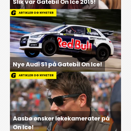
Slik var Gatebil On Ice 2015!
ARTIKLER OG NYHETER
Nye Audi S1 på Gatebil On Ice!
ARTIKLER OG NYHETER
Aasbø ønsker lekekamerater på
On Ice!