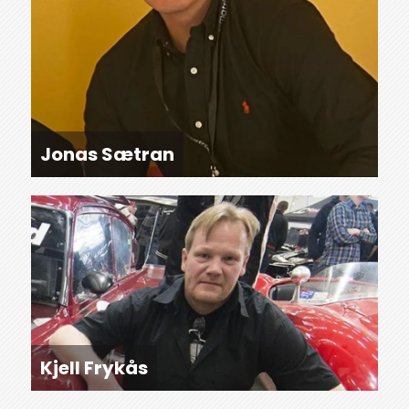
Jonas Sætran
Kjell Frykås