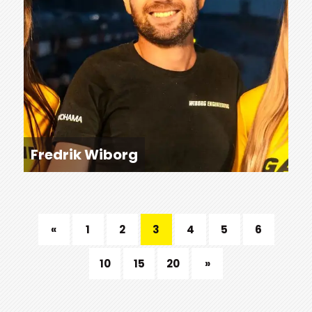
Fredrik Wiborg
«
1
2
3
4
5
6
10
15
20
»