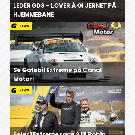
LEDER GDS – LOVER Å GI JERNET PÅ
HJEMMEBANE
NEWS
Se Gatebil Extreme på Canal
Motor!
NEWS
Seier i Extreme race 2 til Robin