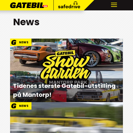
News
NEWS
Tidenes største Gatebil-utstilling
på Mantorp!
NEWS