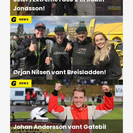
Jonasson!
NEWS
Ørjan Nilsen vant Breisladden!
NEWS
Johan Andersson vant Gatebil