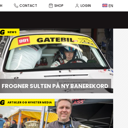
EN
CH
CONTACT
SHOP
LOGIN
NEWS
FROGNER SULTEN PÅ NY BANEREKORD
ARTIKLER OG NYHETER MEDIA