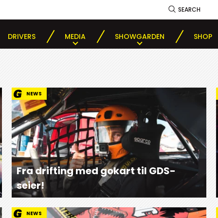
SEARCH
DRIVERS
MEDIA
SHOWGARDEN
SHOP
NEWS
Fra drifting med gokart til GDS-
seier!
NEWS