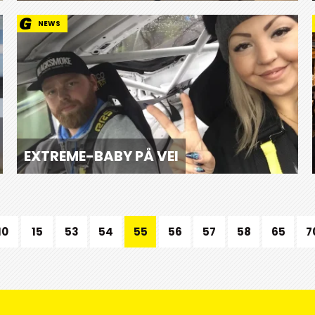
NEWS
EXTREME-BABY PÅ VEI
10
15
53
54
55
56
57
58
65
7