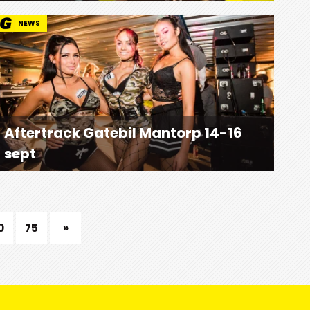
NEWS
Aftertrack Gatebil Mantorp 14-16
sept
0
75
»