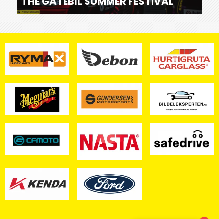
THE GATEBIL SUMMER FESTIVAL