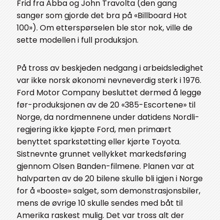
Frid fra Abba og John Travolta (den gang
sanger som gjorde det bra på «Billboard Hot
100»). Om etterspørselen ble stor nok, ville de
sette modellen i full produksjon.
På tross av beskjeden nedgang i arbeidsledighet
var ikke norsk økonomi nevneverdig sterk i 1976.
Ford Motor Company besluttet dermed å legge
før-produksjonen av de 20 «385-Escortene» til
Norge, da nordmennene under datidens Nordli-
regjering ikke kjøpte Ford, men primært
benyttet sparkstøtting eller kjørte Toyota.
Sistnevnte grunnet vellykket markedsføring
gjennom Olsen Banden-filmene. Planen var at
halvparten av de 20 bilene skulle bli igjen i Norge
for å «booste» salget, som demonstrasjonsbiler,
mens de øvrige 10 skulle sendes med båt til
Amerika raskest mulig. Det var tross alt der