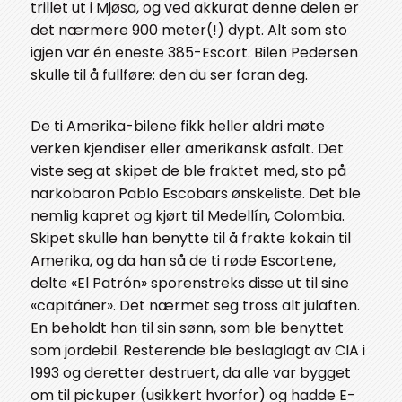
trillet ut i Mjøsa, og ved akkurat denne delen er
det nærmere 900 meter(!) dypt. Alt som sto
igjen var én eneste 385-Escort. Bilen Pedersen
skulle til å fullføre: den du ser foran deg.
De ti Amerika-bilene fikk heller aldri møte
verken kjendiser eller amerikansk asfalt. Det
viste seg at skipet de ble fraktet med, sto på
narkobaron Pablo Escobars ønskeliste. Det ble
nemlig kapret og kjørt til Medellín, Colombia.
Skipet skulle han benytte til å frakte kokain til
Amerika, og da han så de ti røde Escortene,
delte «El Patrón» sporenstreks disse ut til sine
«capitáner». Det nærmet seg tross alt julaften.
En beholdt han til sin sønn, som ble benyttet
som jordebil. Resterende ble beslaglagt av CIA i
1993 og deretter destruert, da alle var bygget
om til pickuper (usikkert hvorfor) og hadde E-