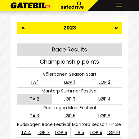
«
»
2023
Race Results
Championship points
Vålerbanen Season Start
TA 1
LØP 1
LØP 2
Mantorp Summer Festival
TA 2
LØP 3
LØP 4
Rudskogen Main Festival
TA 3
LØP 5
LØP 6
Rudskogen Race Festival
Mantorp Season Finale
TA 4
LØP 7
LØP 8
TA 5
LØP 9
LØP 10