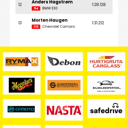
Anders Hagstrøm
12
1:28.128
8.198
BMW E30
54
Morten Haugen
13
1:31.212
11.282
Chevrolet Camaro
110