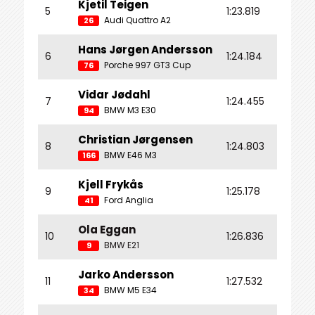
Kjetil Teigen
5
1:23.819
3.889
Audi Quattro A2
26
Hans Jørgen Andersson
6
1:24.184
4.254
Porche 997 GT3 Cup
76
Vidar Jødahl
7
1:24.455
4.525
BMW M3 E30
94
Christian Jørgensen
8
1:24.803
4.873
BMW E46 M3
166
Kjell Frykås
9
1:25.178
5.248
Ford Anglia
41
Ola Eggan
10
1:26.836
6.906
BMW E21
9
Jarko Andersson
11
1:27.532
7.602
BMW M5 E34
34