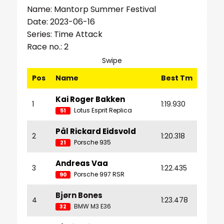
Name: Mantorp Summer Festival
Date: 2023-06-16
Series: Time Attack
Race no.: 2
Swipe
Pos
Name
Best Tm
Diff
Kai Roger Bakken
1
1:19.930
Lotus Esprit Replica
51
Pål Rickard Eidsvold
2
1:20.318
0.388
Porsche 935
21
Andreas Vaa
3
1:22.435
2.505
Porsche 997 RSR
90
Bjørn Bones
4
1:23.478
3.548
BMW M3 E36
32